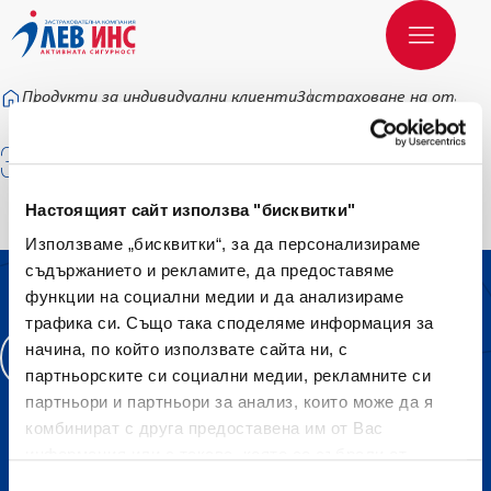
Към основното съдържание
Продукти за индивидуални клиенти
Застраховане на отгов
Застраховане на
отговорности
Настоящият сайт използва "бисквитки"
Използваме „бисквитки“, за да персонализираме
ЗА НАС
ПРОДУКТИ
АКТУАЛНИ НОВИНИ
съдържанието и рекламите, да предоставяме
ПОЛЕЗНО
КАРИЕРИ
ПАЗЕТЕ ВАЖНИТЕ НЕЩА
функции на социални медии и да анализираме
КОНТАКТИ
КАРТА НА САЙТА
трафика си. Също така споделяме информация за
начина, по който използвате сайта ни, с
Онлайн Услуги
партньорските си социални медии, рекламните си
партньори и партньори за анализ, които може да я
комбинират с друга предоставена им от Вас
Бързи връзки:
информация или с такава, която са събрали от
ползването от Ваша страна на услугите им.
Автомобилни застраховки
Избор на съгласие