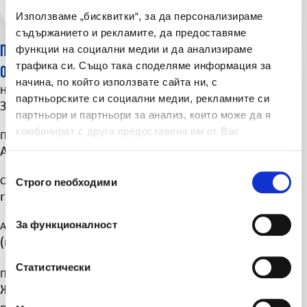
Използваме „бисквитки“, за да персонализираме
съдържанието и рекламите, да предоставяме
функции на социални медии и да анализираме
ПРЕДДОГОВОРНА ИНФОРМАЦИЯ, СЪГЛАСНО ЧЛ. 185
трафика си. Също така споделяме информация за
ОТ КЗ
начина, по който използвате сайта ни, с
Наименование:
партньорските си социални медии, рекламните си
Застрахователна компания „ЛЕВ ИНС” АД
партньори и партньори за анализ, които може да я
комбинират с друга предоставена им от Вас
Правно-организационна форма:
информация или с такава, която са събрали от
Акционерно дружество
ползването от Ваша страна на услугите им.
Избор на съгласие
Седалище и адрес на управление:
Строго nеобходими
гр. София 1700, бул. „Симеоновско шосе” 67 А
За функционалност
Адрес на агенция, чрез която се сключва застраховката:
(попълва се при всеки конкретен случай)
Статистически
Процедури за уреждане на спорове:
Жалби от потребители на застраховки се