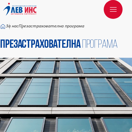
Към основното съдържание
За нас
Презастрахователна програма
Презастрахователна
програма