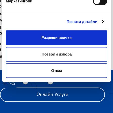
приемат в деловодството на компанията.
Маркетингови
Жалби, постъпили в териториалните структури
се препращат незабавно по факс в Централно
управление. Жалбите се разпределят за
Покажи детайли
разглеждане от изпълнителния директор. Всяка
жалба получава писмен отговор.
Разреши всички
Приложимо право:
българското законодателство, вкл. подписаните
Позволи избора
в страната международни договори.
Отказ
ЗА НАС
ПРОДУКТИ
АКТУАЛНИ НОВИНИ
ПОЛЕЗНО
КАРИЕРИ
ПАЗЕТЕ ВАЖНИТЕ НЕЩА
КОНТАКТИ
КАРТА НА САЙТА
Онлайн Услуги