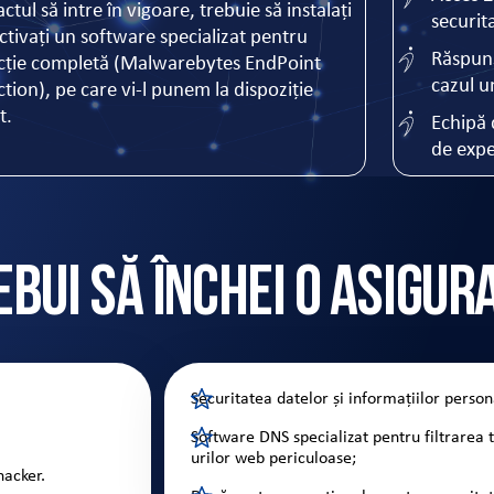
ctul să intre în vigoare, trebuie să instalați
securit
activați un software specializat pentru
Răspuns
cție completă (Malwarebytes EndPoint
cazul u
tion), pe care vi-l punem la dispoziție
t.
Echipă 
de expe
ebui să închei o asigur
Securitatea datelor și informațiilor person
Software DNS specializat pentru filtrarea t
urilor web periculoase;
hacker.