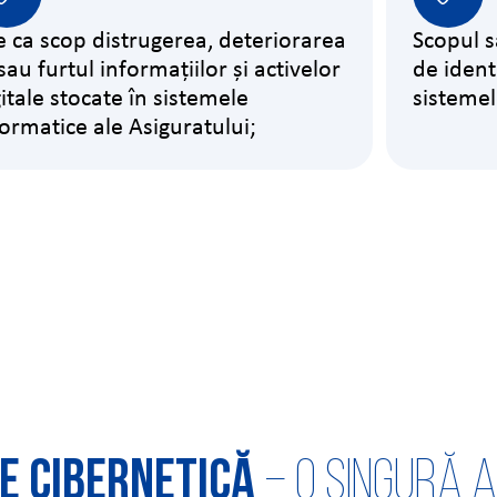
e ca scop distrugerea, deteriorarea
Scopul s
sau furtul informațiilor și activelor
de identi
gitale stocate în sistemele
sistemel
formatice ale Asiguratului;
e cibernetică
– o singură 