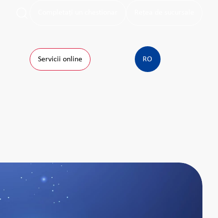
Completați un chestionar
Rețea de sucursale
Servicii online
RO