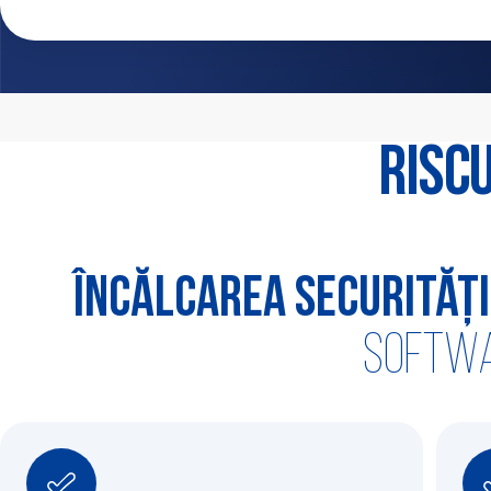
Risc
Încălcarea securități
softwa