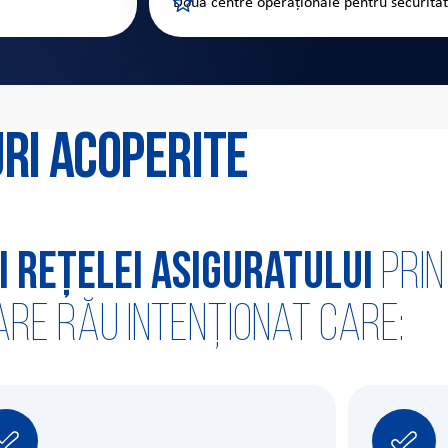
Două centre operaționale pentru securitate
uri acoperite
i rețelei asiguratului
prin
re rău intenționat care: