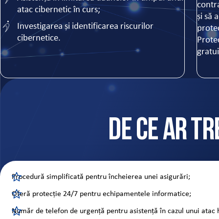
contra
atac cibernetic în curs;
și să 
Investigarea și identificarea riscurilor
prote
cibernetice.
Protec
gratui
De ce ar tr
Procedură simplificată pentru încheierea unei asigurări;
Oferă protecție 24/7 pentru echipamentele informatice;
Număr de telefon de urgență pentru asistență în cazul unui atac 