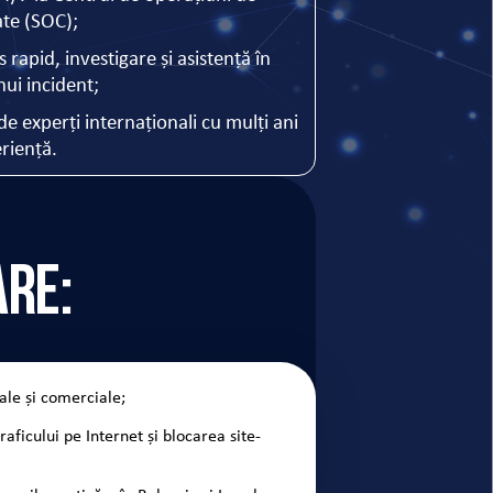
ate (SOC);
 rapid, investigare și asistență în
nui incident;
de experți internaționali cu mulți ani
riență.
are:
ale și comerciale;
raficului pe Internet și blocarea site-