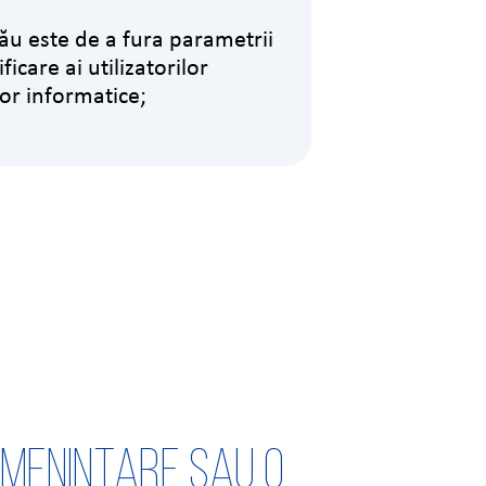
ău este de a fura parametrii
ficare ai utilizatorilor
or informatice;
amenințare sau o