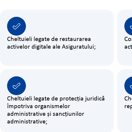
Cheltuieli legate de restaurarea
Co
activelor digitale ale Asiguratului;
act
Cheltuieli legate de protecția juridică
Che
împotriva organismelor
re
administrative și sancțiunilor
administrative;