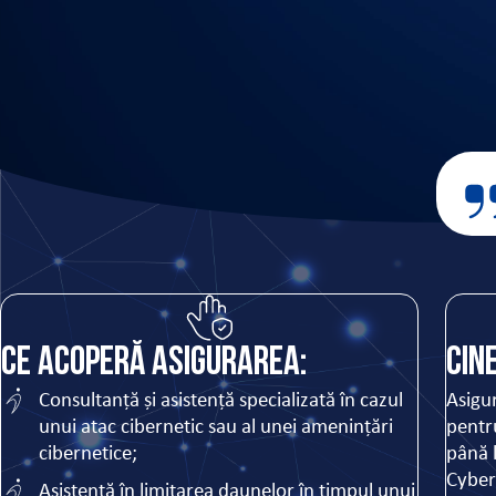
Ce acoperă asigurarea:
Cin
Consultanță și asistență specializată în cazul
Asigu
unui atac cibernetic sau al unei amenințări
pentru
cibernetice;
până 
Cyber
Asistență în limitarea daunelor în timpul unui