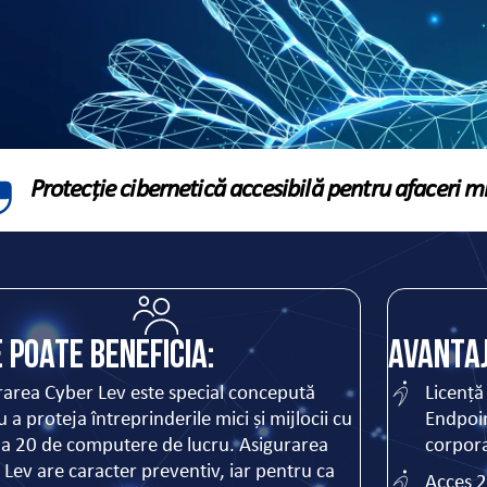
Protecție cibernetică accesibilă pentru afaceri mic
e poate beneficia:
Avantaj
rarea Cyber Lev este special concepută
Licență
 a proteja întreprinderile mici și mijlocii cu
Endpoin
la 20 de computere de lucru. Asigurarea
corpora
 Lev are caracter preventiv, iar pentru ca
Acces 2