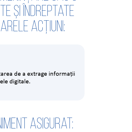
te și îndreptate
arele acțiuni:
area de a extrage informații
ele digitale.
iment asigurat: