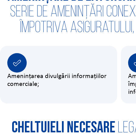
serie de amenințări cone
împotriva Asiguratului
Amenințarea divulgării informațiilor
Am
comerciale;
îm
in
Cheltuieli necesare
lega