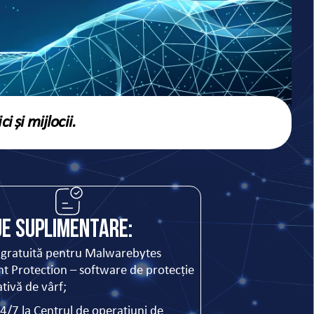
i și mijlocii.
e suplimentare:
 gratuită pentru Malwarebytes
t Protection – software de protecție
tivă de vârf;
4/7 la Centrul de operațiuni de