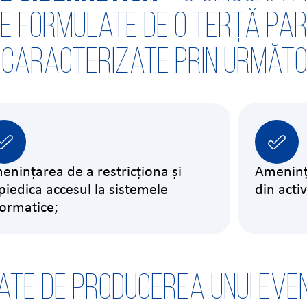
xe formulate de o terță par
, caracterizate prin următo
enințarea de a restricționa și
Ameninț
piedica accesul la sistemele
din activ
formatice;
te de producerea unui even