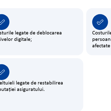
sturile legate de deblocarea
Costuril
ivelor digitale;
persoane
afectate 
ltuieli legate de restabilirea
putației asiguratului.