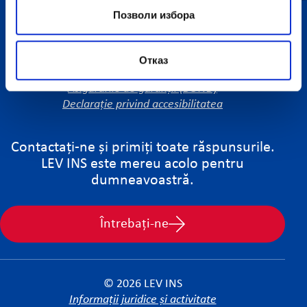
Позволи избора
Conexiuni rapide:
Asigurare cibernetică
Отказ
Asigurari CAR-EAR
Asigurările de garanții (BOND)
Declarație privind accesibilitatea
Contactați-ne și primiți toate răspunsurile.
LEV INS este mereu acolo pentru
dumneavoastră.
Întrebați-ne
© 2026 LEV INS
Informații juridice și activitate