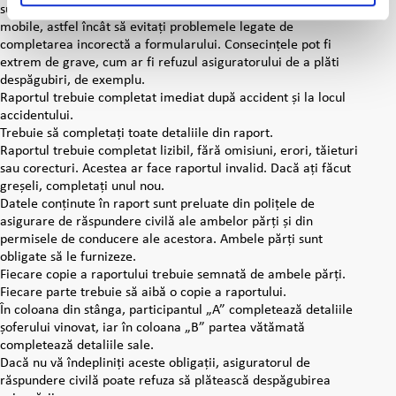
sunați la 0800 10 200 pentru a solicita asistența unei echipe
mobile, astfel încât să evitați problemele legate de
completarea incorectă a formularului. Consecințele pot fi
extrem de grave, cum ar fi refuzul asiguratorului de a plăti
despăgubiri, de exemplu.
Raportul trebuie completat imediat după accident și la locul
accidentului.
Trebuie să completați toate detaliile din raport.
Raportul trebuie completat lizibil, fără omisiuni, erori, tăieturi
sau corecturi. Acestea ar face raportul invalid. Dacă ați făcut
greșeli, completați unul nou.
Datele conținute în raport sunt preluate din polițele de
asigurare de răspundere civilă ale ambelor părți și din
permisele de conducere ale acestora. Ambele părți sunt
obligate să le furnizeze.
Fiecare copie a raportului trebuie semnată de ambele părți.
Fiecare parte trebuie să aibă o copie a raportului.
În coloana din stânga, participantul „A” completează detaliile
șoferului vinovat, iar în coloana „B” partea vătămată
completează detaliile sale.
Dacă nu vă îndepliniți aceste obligații, asiguratorul de
răspundere civilă poate refuza să plătească despăgubirea