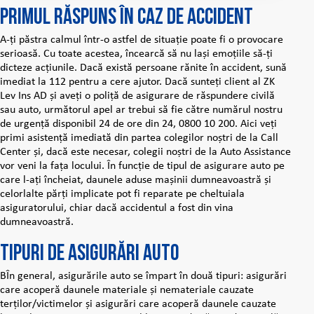
Primul răspuns în caz de accident
A-ți păstra calmul într-o astfel de situație poate fi o provocare
serioasă. Cu toate acestea, încearcă să nu lași emoțiile să-ți
dicteze acțiunile. Dacă există persoane rănite în accident, sună
imediat la 112 pentru a cere ajutor. Dacă sunteți client al ZK
Lev Ins AD și aveți o poliță de asigurare de răspundere civilă
sau auto, următorul apel ar trebui să fie către numărul nostru
de urgență disponibil 24 de ore din 24, 0800 10 200. Aici veți
primi asistență imediată din partea colegilor noștri de la Call
Center și, dacă este necesar, colegii noștri de la Auto Assistance
vor veni la fața locului. În funcție de tipul de asigurare auto pe
care l-ați încheiat, daunele aduse mașinii dumneavoastră și
celorlalte părți implicate pot fi reparate pe cheltuiala
asiguratorului, chiar dacă accidentul a fost din vina
dumneavoastră.
Tipuri de asigurări auto
ВÎn general, asigurările auto se împart în două tipuri: asigurări
care acoperă daunele materiale și nemateriale cauzate
terților/victimelor și asigurări care acoperă daunele cauzate