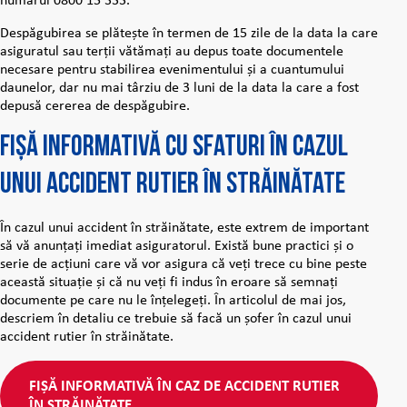
numărul 0800 15 333.
Despăgubirea se plătește în termen de 15 zile de la data la care
asiguratul sau terții vătămați au depus toate documentele
necesare pentru stabilirea evenimentului și a cuantumului
daunelor, dar nu mai târziu de 3 luni de la data la care a fost
depusă cererea de despăgubire.
Fișă informativă cu sfaturi în cazul
unui accident rutier în străinătate
În cazul unui accident în străinătate, este extrem de important
să vă anunțați imediat asiguratorul. Există bune practici și o
serie de acțiuni care vă vor asigura că veți trece cu bine peste
această situație și că nu veți fi indus în eroare să semnați
documente pe care nu le înțelegeți. În articolul de mai jos,
descriem în detaliu ce trebuie să facă un șofer în cazul unui
accident rutier în străinătate.
FIȘĂ INFORMATIVĂ ÎN CAZ DE ACCIDENT RUTIER
ÎN STRĂINĂTATE