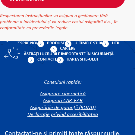
Respectarea instrucțiunilor va asigura o gestionare fără
probleme a incidentului și va reduce costul asigurării dvs., în
conformitate cu prevederile legale.
DESPRE NOI
PRODUSE
ULTIMELE ȘTIRI
UTIL
CARIERE
PĂSTRAȚI LUCRURILE IMPORTANTE ÎN SIGURANȚĂ
CONTACTE
HARTA SITE-ULUI
Conexiuni rapide:
Asigurare cibernetică
Asigurari CAR-EAR
Asigurările de garanții (BOND)
Declarație privind accesibilitatea
Contactați-ne și primiți toate răspunsurile.