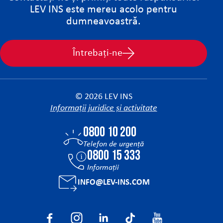
LEV INS este mereu acolo pentru
dumneavoastră.
Întrebați-ne
© 2026 LEV INS
Informații juridice și activitate
0800 10 200
Telefon de urgență
0800 15 333
Informaţii
INFO@LEV-INS.COM
Facebook
Instagram
Linkedin
Tiktok
YouTube