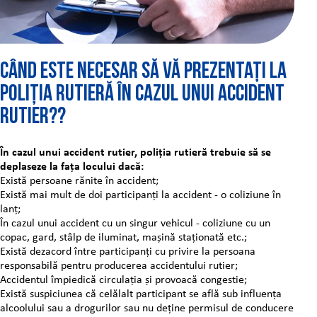
Când este necesar să vă prezentați la
Poliția Rutieră în cazul unui accident
rutier??
În cazul unui accident rutier, poliția rutieră trebuie să se
deplaseze la fața locului dacă:
Există persoane rănite în accident;
Există mai mult de doi participanți la accident - o coliziune în
lanț;
În cazul unui accident cu un singur vehicul - coliziune cu un
copac, gard, stâlp de iluminat, mașină staționată etc.;
Există dezacord între participanți cu privire la persoana
responsabilă pentru producerea accidentului rutier;
Accidentul împiedică circulația și provoacă congestie;
Există suspiciunea că celălalt participant se află sub influența
alcoolului sau a drogurilor sau nu deține permisul de conducere