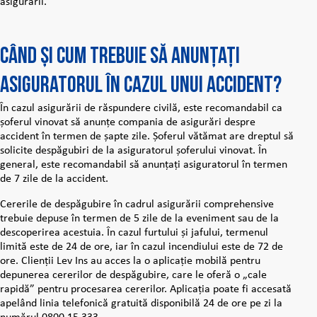
asigurării.
Când și cum trebuie să anunțați
asiguratorul în cazul unui accident?
În cazul asigurării de răspundere civilă, este recomandabil ca
șoferul vinovat să anunțe compania de asigurări despre
accident în termen de șapte zile. Șoferul vătămat are dreptul să
solicite despăgubiri de la asiguratorul șoferului vinovat. În
general, este recomandabil să anunțați asiguratorul în termen
de 7 zile de la accident.
Cererile de despăgubire în cadrul asigurării comprehensive
trebuie depuse în termen de 5 zile de la eveniment sau de la
descoperirea acestuia. În cazul furtului și jafului, termenul
limită este de 24 de ore, iar în cazul incendiului este de 72 de
ore. Clienții Lev Ins au acces la o aplicație mobilă pentru
depunerea cererilor de despăgubire, care le oferă o „cale
rapidă” pentru procesarea cererilor. Aplicația poate fi accesată
apelând linia telefonică gratuită disponibilă 24 de ore pe zi la