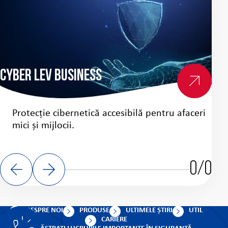
Cyber Lev Business
Cy
Protecție cibernetică accesibilă pentru afaceri
mici și mijlocii.
0/0
DESPRE NOI
PRODUSE
ULTIMELE ȘTIRI
UTIL
CARIERE