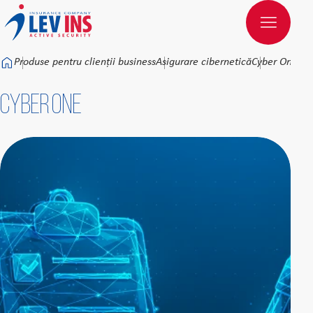
Към основното съдържание
Produse pentru clienții business
Asigurare cibernetică
Cyber One
Cyber One