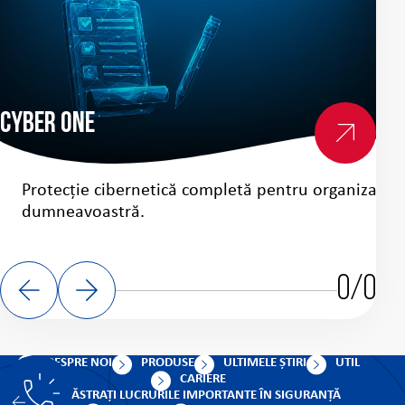
Cyber One
Cy
Protecție cibernetică completă pentru organizația
dumneavoastră.
m
0/0
DESPRE NOI
PRODUSE
ULTIMELE ȘTIRI
UTIL
CARIERE
PĂSTRAȚI LUCRURILE IMPORTANTE ÎN SIGURANȚĂ