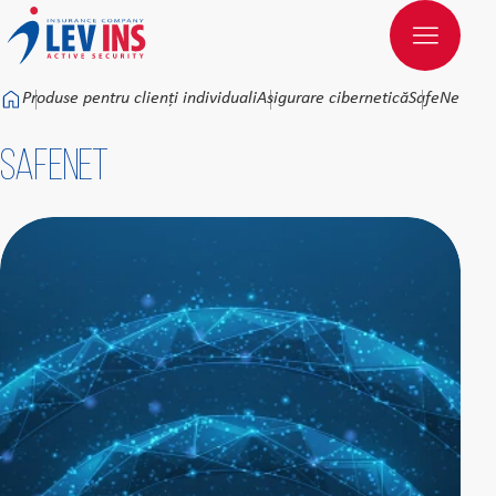
Към основното съдържание
Produse pentru clienți individuali
Asigurare cibernetică
SafeNet
SafeNet