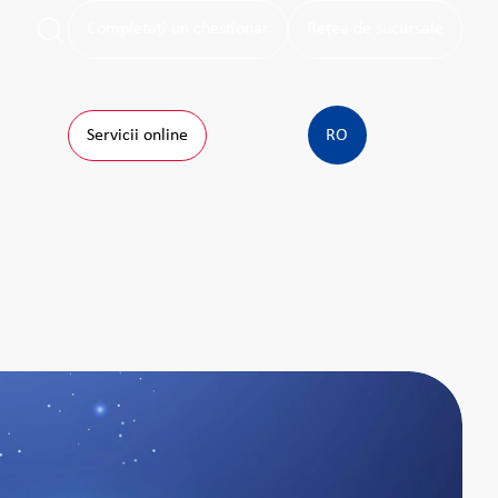
Completați un chestionar
Rețea de sucursale
Servicii online
RO