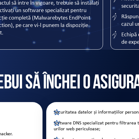
ctul să intre în vigoare, trebuie să instalați
securit
activați un software specializat pentru
Răspuns
cție completă (Malwarebytes EndPoint
cazul u
tion), pe care vi-l punem la dispoziție
t.
Echipă 
de expe
ebui să închei o asigur
Securitatea datelor și informațiilor person
Software DNS specializat pentru filtrarea t
urilor web periculoase;
hacker.