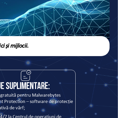
i și mijlocii.
e suplimentare:
 gratuită pentru Malwarebytes
t Protection – software de protecție
tivă de vârf;
4/7 la Centrul de operațiuni de