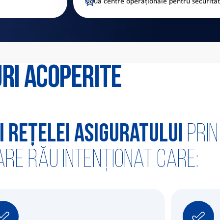
Două centre operaționale pentru securitate
uri acoperite
i rețelei asiguratului
prin
re rău intenționat care: