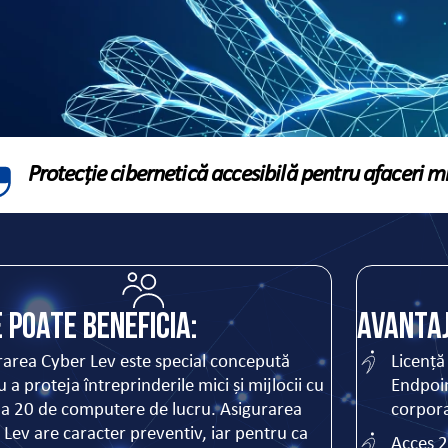
Protecție cibernetică accesibilă pentru afaceri mic
e poate beneficia:
Avantaj
rarea Cyber Lev este special concepută
Licență
 a proteja întreprinderile mici și mijlocii cu
Endpoin
la 20 de computere de lucru. Asigurarea
corpora
 Lev are caracter preventiv, iar pentru ca
Acces 2