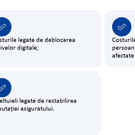
sturile legate de deblocarea
Costuril
ivelor digitale;
persoane
afectate 
ltuieli legate de restabilirea
putației asiguratului.