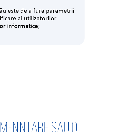
ău este de a fura parametrii
ficare ai utilizatorilor
or informatice;
amenințare sau o