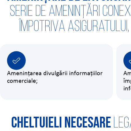
serie de amenințări cone
împotriva Asiguratului
Amenințarea divulgării informațiilor
Am
comerciale;
îm
in
Cheltuieli necesare
lega