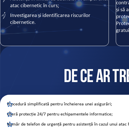
contra
atac cibernetic în curs;
și să 
Investigarea și identificarea riscurilor
prote
cibernetice.
Protec
gratui
De ce ar tr
Procedură simplificată pentru încheierea unei asigurări;
Oferă protecție 24/7 pentru echipamentele informatice;
Număr de telefon de urgență pentru asistență în cazul unui atac 