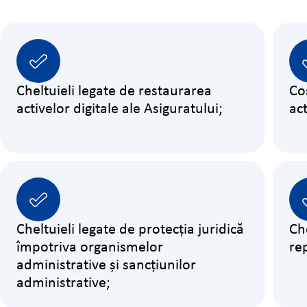
Cheltuieli legate de restaurarea
Co
activelor digitale ale Asiguratului;
act
Cheltuieli legate de protecția juridică
Che
împotriva organismelor
re
administrative și sancțiunilor
administrative;