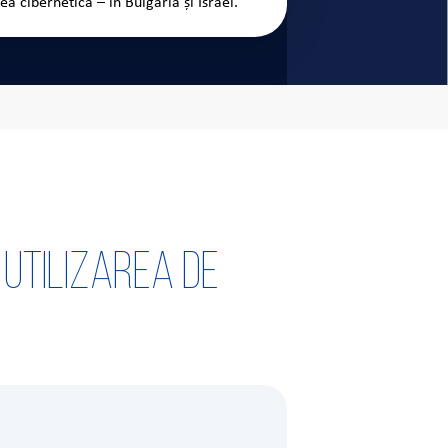
a cibernetică – în Bulgaria și Israel.
 utilizarea de