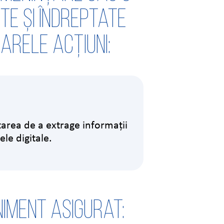
te și îndreptate
arele acțiuni:
area de a extrage informații
ele digitale.
iment asigurat: