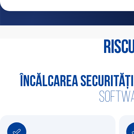
Risc
Încălcarea securități
softwa