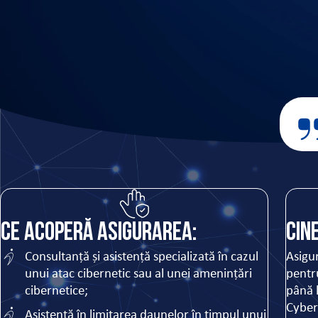
Ce acoperă asigurarea:
Cin
Consultanță și asistență specializată în cazul
Asigu
unui atac cibernetic sau al unei amenințări
pentru
cibernetice;
până 
Cyber
Asistență în limitarea daunelor în timpul unui