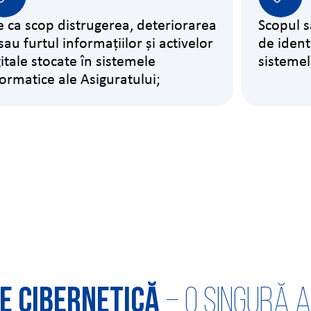
e ca scop distrugerea, deteriorarea
Scopul s
sau furtul informațiilor și activelor
de identi
gitale stocate în sistemele
sistemel
formatice ale Asiguratului;
e cibernetică
– o singură 