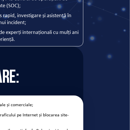
ate (SOC);
 rapid, investigare și asistență în
nui incident;
de experți internaționali cu mulți ani
riență.
are:
ale și comerciale;
raficului pe Internet și blocarea site-