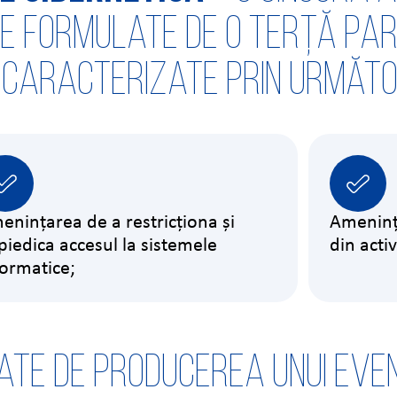
xe formulate de o terță par
, caracterizate prin următo
enințarea de a restricționa și
Ameninț
piedica accesul la sistemele
din activ
formatice;
te de producerea unui even