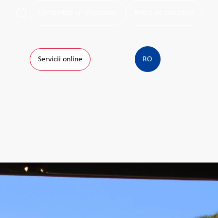
Completați un chestionar
Rețea de sucursale
Servicii online
RO