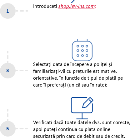
Introduceți
shop.lev-ins.com;
Selectați data de începere a poliței și
familiarizați-vă cu prețurile estimative,
orientative, în funcție de tipul de plată pe
care îl preferați (unică sau în rate);
Verificați dacă toate datele dvs. sunt corecte,
apoi puteți continua cu plata online
securizată prin card de debit sau de credit.