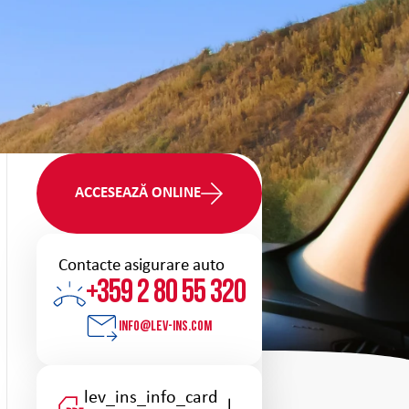
ACCESEAZĂ ONLINE
Contacte asigurare auto
+359 2 80 55 320
info@lev-ins.com
Descărcați
lev_ins_info_card