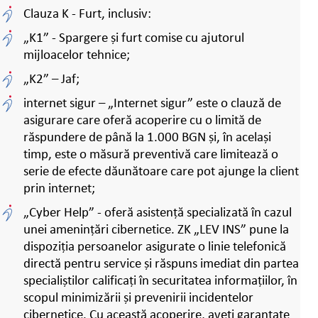
Clauza K - Furt, inclusiv:
„K1” - Spargere și furt comise cu ajutorul
mijloacelor tehnice;
„K2” – Jaf;
internet sigur – „Internet sigur” este o clauză de
asigurare care oferă acoperire cu o limită de
răspundere de până la 1.000 BGN și, în același
timp, este o măsură preventivă care limitează o
serie de efecte dăunătoare care pot ajunge la client
prin internet;
„Cyber Help” - oferă asistență specializată în cazul
unei amenințări cibernetice. ZK „LEV INS” pune la
dispoziția persoanelor asigurate o linie telefonică
directă pentru service și răspuns imediat din partea
specialiștilor calificați în securitatea informațiilor, în
scopul minimizării și prevenirii incidentelor
cibernetice. Cu această acoperire, aveți garantate