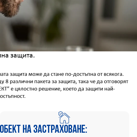
лна защита.
ата защита може да стане по-достъпна от всякога.
 8 различни пакета за защита, така че да отговорят
Т” е цялостно решение, което да защити най-
достъпност.
Обект на застраховане: