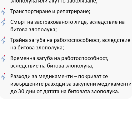
злополука или акутно заболяване;
Транспортиране и репатриране;
Смърт на застрахованото лице, вследствие на
битова злополука;
Трайна загуба на работоспособност, вследствие
на битова злополука;
Временна загуба на работоспособност,
вследствие на битова злополука;
Разходи за медикаменти – покриват се
извършените разходи за закупени медикаменти
до 30 дни от датата на битовата злополука.