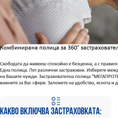
Комбинирана полица за 360° застраховате
Свободата да живееш спокойно е безценна, a с правилн
Една полица. Пет различни застраховки. Изберeте между
на Вашите нужди. Застрахователна полица “МЕГАПРОТЕК
важните за Вас сфери. Заложете на удобство, яснота и 
Какво включва застраховката: