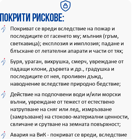
Покрити рискове:
Покриват се вреди вследствие на пожар и
последиците от гасенето му; мълния (гръм,
светкавица); експлозия и имплозия; падане и
блъскане от летателни апарати и части от тях;
Буря, ураган, вихрушка, смерч, увреждане от
падащи клони, дървета и др., градушка и
последиците от нея, проливен дъжд,
наводнение вследствие природно бедствие;
Действие на подпочвени води и/или морски
вълни, увреждане от тежест от естествено
натрупване на сняг или лед, измръзване
(замръзване) на стоково-материални ценности,
свличане и срутване на земната повърхност;
Авария на ВиК - покриват се вреди, вследствие