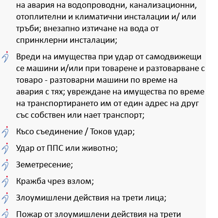
на авария на водопроводни, канализационни,
отоплителни и климатични инсталации и/ или
тръби; внезапно изтичане на вода от
спринклерни инсталации;
Вреди на имущества при удар от самодвижещи
се машини и/или при товарене и разтоварване с
товаро - разтоварни машини по време на
авария с тях; увреждане на имущества по време
на транспортирането им от един адрес на друг
със собствен или нает транспорт;
Късо съединение / Токов удар;
Удар от ППС или животно;
Земетресение;
Кражба чрез взлом;
Злоумишлени действия на трети лица;
Пожар от злоумишлени действия на трети