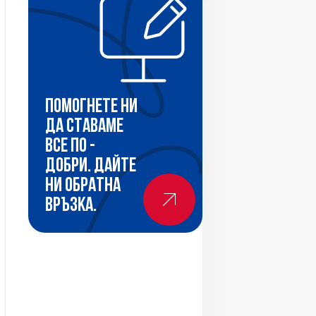
Помогнете ни
да ставаме
все по -
добри. Дайте
ни обратна
връзка.