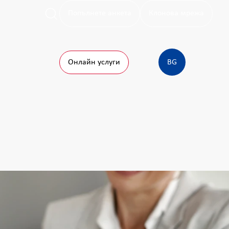
Попълнете анкета
Клонова мрежа
Онлайн услуги
BG