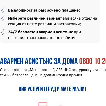
Възможност за разсрочено плащане;
Изберете различен вариант
във всяка отделна
секция от петте различни застраховки;
24/7 безплатен авариен асистънс
при
настъпило застрахователно събитие.
Авариен асистънс за дома
0800 10 2
Със застраховка „Мега протект“, ЛЕВ ИНС осигурява услуга п
техник без заплащане на допълнителна премия.
ВиК услуги (труд и материали)