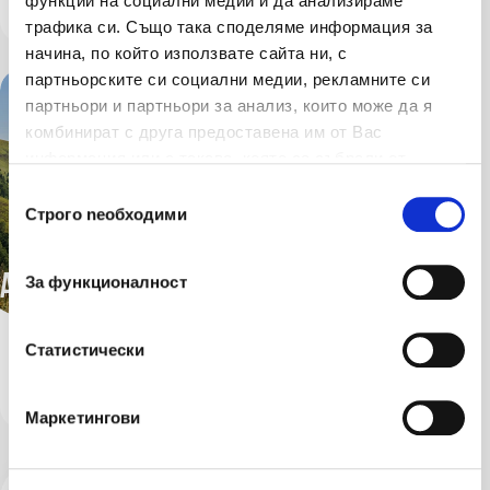
функции на социални медии и да анализираме
Vedi altro
Cyber Help
трафика си. Също така споделяме информация за
начина, по който използвате сайта ни, с
партньорските си социални медии, рекламните си
партньори и партньори за анализ, които може да я
комбинират с друга предоставена им от Вас
информация или с такава, която са събрали от
ползването от Ваша страна на услугите им.
Избор на съгласие
Строго nеобходими
Assicurazioni turistiche
За функционалност
Статистически
Vedi altro
Assicurazione Assistenza di viaggio:
Vedi altro
Assicurazione Annullamento Viaggio
Маркетингови