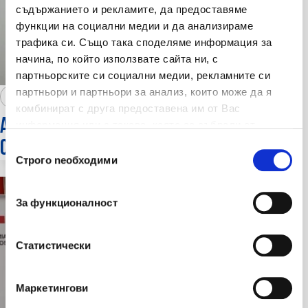
съдържанието и рекламите, да предоставяме
функции на социални медии и да анализираме
трафика си. Също така споделяме информация за
начина, по който използвате сайта ни, с
партньорските си социални медии, рекламните си
партньори и партньори за анализ, които може да я
16 okt 2025
комбинират с друга предоставена им от Вас
Albena Ignatova: L'assicurazione
информация или с такава, която са събрали от
ползването от Ваша страна на услугите им.
contro i rischi informatici è una
Избор на съгласие
Строго nеобходими
protezione per tutti, dalle aziende
alle piccole comunità
За функционалност
Статистически
Маркетингови