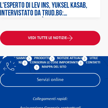
L'esperto di LEV INS, Yuksel Kasab,
intervistato da trud.bg:
L'assicurazione è un investimento
nella sicurezza dell'azienda
VEDI TUTTE LE NOTIZIE
CHI SIAMO
PRODOTTI
NOTIZIE ATTUALI
UTILE
CARRIERE
CONSERVA LE COSE IMPORTANTI
CONTATTI
MAPPA DEL SITO
Servizi online
Collegamenti rapidi: