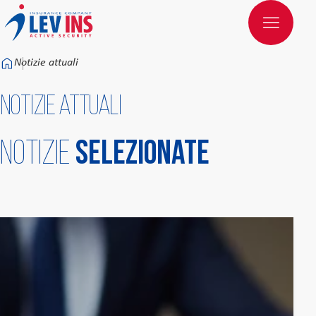
Към основното съдържание
Notizie attuali
Notizie attuali
Notizie
selezionate