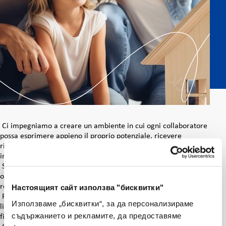
Ci impegniamo a creare un ambiente in cui ogni collaboratore
possa esprimere appieno il proprio potenziale, ricevere
riconoscimento per il contributo offerto e sentirsi parte
integrante di un progetto condiviso.
Sin dal primo giorno, il talento viene affiancato da strumenti
operativi, percorsi formativi e mentoring, per costruire
relazioni professionali gratificanti.
Настоящият сайт използва "бисквитки"
Promuoviamo la condivisione, l’apprendimento e l’espressione
Използваме „бисквитки“, за да персонализираме
libera di idee e raccomandazioni, in un clima di trasparenza e
съдържанието и рекламите, да предоставяме
fiducia.