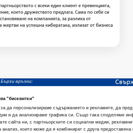
партньорството с всеки един клиент е превенцията,
ние, което дружеството предлага. Сама по себе си
становяване на компанията, за разлика от
а жертви на успешна кибератака, излизат от бизнеса
Бързи връзки:
Свърж
всичк
Автомобилни застраховки
винаг
ва "бисквитки"
Имуществени застраховки
Кибер застраховки
 за да персонализираме съдържанието и рекламите, да пре
Декларация за достъпност
дии и да анализираме трафика си. Също така споделяме ин
По
вате сайта ни, с партньорските си социални медии, рекламни
а анализ, които може да я комбинират с друга предоставена 