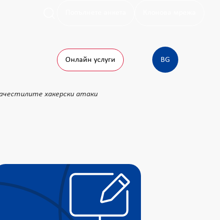
Попълнете анкета
Клонова мрежа
Онлайн услуги
BG
зачестилите хакерски атаки