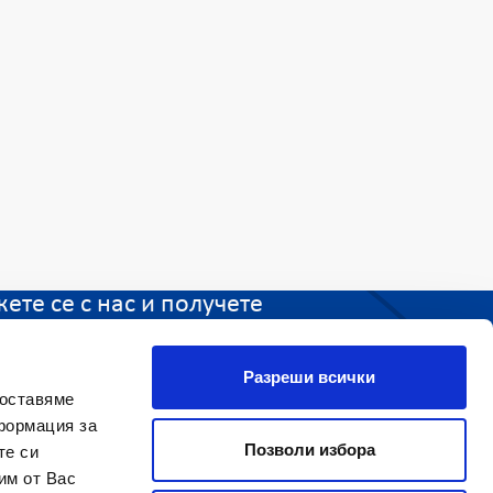
ете се с нас и получете
и отговори. ЛЕВ ИНС е
и до вас
Разреши всички
доставяме
формация за
питайте ни
Позволи избора
те си
им от Вас