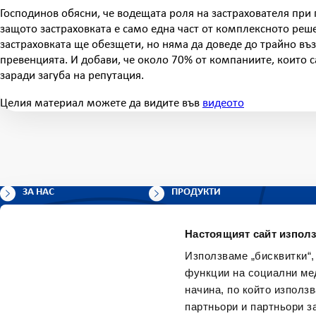
Господинов обясни, че водещата роля на застрахователя при 
защото застраховката е само една част от комплексното реше
застраховката ще обезщети, но няма да доведе до трайно въз
превенцията. И добави, че около 70% от компаниите, които с
заради загуба на репутация.
Целия материал можете да видите във
видеото
ЗА НАС
ПРОДУКТИ
АКТУАЛНИ НОВИНИ
ПОЛЕЗНО
Настоящият сайт използ
КАРИЕРИ
ПАЗЕТЕ ВАЖНИТЕ НЕЩА
Използваме „бисквитки“,
КОНТАКТИ
КАРТА НА САЙТА
функции на социални ме
начина, по който използ
Онлайн Услуги
партньори и партньори з