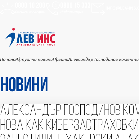
0800 10 200
0800 15 333
Към основното съдържание
INFO@LEV-INS
Спешен телефон
Информация
Начало
Актуални новини
Новини
Александър Господинов коменти
Новини
Александър Господинов ком
Нова как киберзастраховки