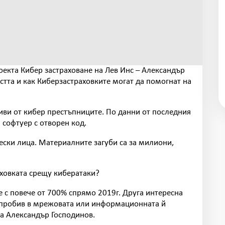
оекта Кибер застраховане на Лев Инс – Александър
тта и как Киберзастраховките могат да помогнат на
иви от кибер престъпниците. По данни от последния
 софтуер с отворен код.
ески лица. Материалните загуби са за милиони,
аховката срещу кибератаки?
е с повече от 700% спрямо 2019г. Друга интересна
и пробив в мрежовата или информационната й
ра Александър Господинов.