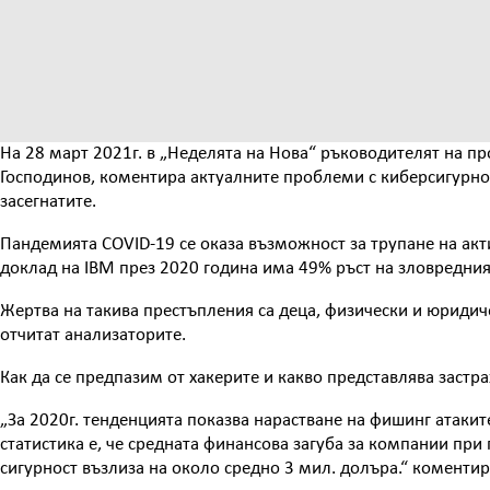
На 28 март 2021г. в „Неделята на Нова“ ръководителят на пр
Господинов, коментира актуалните проблеми с киберсигурнос
засегнатите.
Пандемията COVID-19 се оказа възможност за трупане на акт
доклад на IBM през 2020 година има 49% ръст на зловредния
Жертва на такива престъпления са деца, физически и юридич
отчитат анализаторите.
Как да се предпазим от хакерите и какво представлява застр
„За 2020г. тенденцията показва нарастване на фишинг атакит
статистика е, че средната финансова загуба за компании пр
сигурност възлиза на около средно 3 мил. долъра.“ коменти