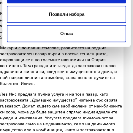
смяна на гума.
Като допълнение към застраховката Каско, клиентите могат
Позволи избора
да изберат и екстрите „Практик”. Най-често избираната
екстра, която може да бъде използвана и самостоятелно, е
„Мини+”. При нея само срещу 5 лева клиентите получават
Отказ
50 км безплатна пътна помощ при авария или ПТП.
Макар и с по-бавни темпове, развитието на родния
застрахователен пазар върви в посока тенденциите,
открояващи се в по-големите икономики на Стария
континент. Там гражданите гледат да застраховат първо
здравето и живота си, след което имуществото и дома, и
най-накрая личния автомобил, става ясно от думите на
Валентин Илиев.
Лев Инс предлага пълна услуга и на този пазар, като
застраховката „Домашно имущество” изпъква със своята
гъвкавост. Домът, където сме заобиколени от най-близките
си хора, може да бъде защитен спрямо индивидуалните
нужди и изисквания. Услугата предлага възможност за
застраховка само на недвижимото, само на движимото
имущество или в комбинация, както и застрахователно