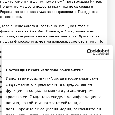
нашите клиенти и да им помогнем”, потвърждава Илиев.
По думите му друга подобна практика не се среща в
Европа, когато става дума за застраховките Гражданска
отговорност.
„Това е нещо много иновативно. Всъщност, това е
философията на Лев Инс. Винаги, в 23-годишната ни
история, сме разчитали на иновативността. Друга част от
нашата философия е, че ние изпреварваме събитията. По
този начин предвиждаме какво може да се случи. Ние сме
проактивни, а не реактивни – когато се случат събитията,
просто да изплатим щетата”, казва Илиев.
Наличието на денонощен телефон и подкрепа от
Настоящият сайт използва "бисквитки"
компанията застраховател е особено важна при инциденти
с български граждани в чужбина. „Смея да кажа, че
Използваме „бисквитки“, за да персонализираме
всички наши клиенти, които са успели да се обадят при
съдържанието и рекламите, да предоставяме
инциденти на този номер, извън територията на страната,
функции на социални медии и да анализираме
в 100% от случаите сме успели да защитим техните права”,
трафика си. Също така споделяме информация за
казва Илиев.
начина, по който използвате сайта ни, с
Подкрепата в чужбина е важна, тъй като често хората не са
партньорските си социални медии, рекламните си
запознати с правата си. Така например, малко хора знаят,