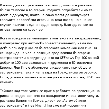
В наши дни застраховането е сектор, който се развива с
бързи темпове в България. Родните потребители имат
достъп до услуги, които не само могат да конкурират
големите европейски играчи на този пазар, но в някои
случаи излизат с едни гърди напред, благодарение на
иновативния си характер.
Когато говорим за иновации в контекста на застраховането,
и конкретно при автомобило-застраховането, няма по-
добър пример у нас от българската компания Лев Инс. Тя
се нарежда на челна позиция сред всички български
застрахователи в подреждането на SEEnews Top 100 за най-
добрите 100 застрахователни дружества в Югоизточна
Европа. Лев Инс е абсолютен лидер както при общото
застраховане, така и на пазара на Гражданска отговорност.
Поради това компанията може да се похвали с над 850 хил.
клиенти.
Тайната зад този успех се крие в работата по превенция на
риска и предоставянето на завършени иновативни услуги,
разказва Валентин Илиев, директор „Автомобилно
застраховане” в Лев Инс. „Ние сме най-коректният