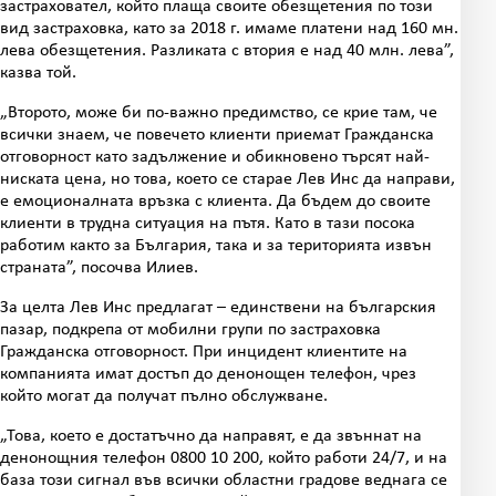
застраховател, който плаща своите обезщетения по този
вид застраховка, като за 2018 г. имаме платени над 160 мн.
лева обезщетения. Разликата с втория е над 40 млн. лева”,
казва той.
„Второто, може би по-важно предимство, се крие там, че
всички знаем, че повечето клиенти приемат Гражданска
отговорност като задължение и обикновено търсят най-
ниската цена, но това, което се старае Лев Инс да направи,
е емоционалната връзка с клиента. Да бъдем до своите
клиенти в трудна ситуация на пътя. Като в тази посока
работим както за България, така и за територията извън
страната”, посочва Илиев.
За целта Лев Инс предлагат – единствени на българския
пазар, подкрепа от мобилни групи по застраховка
Гражданска отговорност. При инцидент клиентите на
компанията имат достъп до денонощен телефон, чрез
който могат да получат пълно обслужване.
„Това, което е достатъчно да направят, е да звъннат на
денонощния телефон 0800 10 200, който работи 24/7, и на
база този сигнал във всички областни градове веднага се