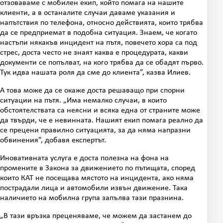
отзоваваме с мобилен екип, който помага на нашите
клиенти, а в останалите случаи даваме указания и
напътствия по телефона, относно действията, които трябва
да се предприемат в подобна ситуация. Знаем, че когато
настъпи някакъв инцидент на пътя, повечето хора са под
стрес, доста често не знаят каква е процедурата, какви
документи се попълват, на кого трябва да се обадят първо.
Тук идва нашата роля да сме до клиента”, казва Илиев.
А това може да се окаже доста решаващо при спорни
ситуации на пътя. „Има немалко случаи, в които
обстоятелствата са неясни и всяка една от страните може
да твърди, че е невинната. Нашият екип помага реално да
се прецени правилно ситуацията, за да няма напразни
обвинения”, добавя експертът.
Иновативната услуга е доста полезна на фона на
промените в Закона за движението по пътищата, според
които КАТ не посещава мястото на инцидента, ако няма
пострадали лица и автомобили извън движение. Така
наличието на мобилна група запълва тази празнина.
„В тази връзка преценяваме, че можем да застанем до