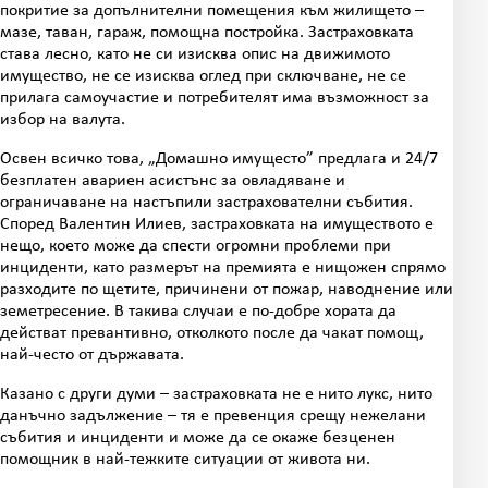
покритие за допълнителни помещения към жилището –
мазе, таван, гараж, помощна постройка. Застраховката
става лесно, като не си изисква опис на движимото
имущество, не се изисква оглед при сключване, не се
прилага самоучастие и потребителят има възможност за
избор на валута.
Освен всичко това, „Домашно имущесто” предлага и 24/7
безплатен авариен асистънс за овладяване и
ограничаване на настъпили застрахователни събития.
Според Валентин Илиев, застраховката на имуществото е
нещо, което може да спести огромни проблеми при
инциденти, като размерът на премията е нищожен спрямо
разходите по щетите, причинени от пожар, наводнение или
земетресение. В такива случаи е по-добре хората да
действат превантивно, отколкото после да чакат помощ,
най-често от държавата.
Казано с други думи – застраховката не е нито лукс, нито
данъчно задължение – тя е превенция срещу нежелани
събития и инциденти и може да се окаже безценен
помощник в най-тежките ситуации от живота ни.