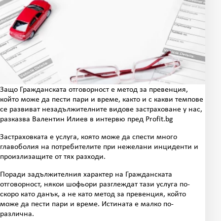
Защо Гражданската отговорност е метод за превенция,
който може да пести пари и време, както и с какви темпове
се развиват незадължителните видове застраховане у нас,
разказва Валентин Илиев в интервю пред Profit.bg
Застраховката е услуга, която може да спести много
главоболия на потребителите при нежелани инциденти и
произлизащите от тях разходи.
Поради задължителния характер на Гражданската
отговорност, някои шофьори разглеждат тази услуга по-
скоро като данък, а не като метод за превенция, който
може да пести пари и време. Истината е малко по-
различна.