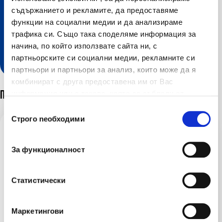
съдържанието и рекламите, да предоставяме
функции на социални медии и да анализираме
трафика си. Също така споделяме информация за
Разгледайте нашите онлайн
начина, по който използвате сайта ни, с
услуги
партньорските си социални медии, рекламните си
партньори и партньори за анализ, които може да я
комбинират с друга предоставена им от Вас
информация или с такава, която са събрали от
Последни новини
ползването от Ваша страна на услугите им.
Избор на съгласие
Строго nеобходими
03 авг 2026
За функционалност
ЛЕВ ИНС стартира кампания по застраховка
„Помощ при пътуване в чужбина“ с бонус
покритие за дома
Статистически
29 юли 2026
Маркетингови