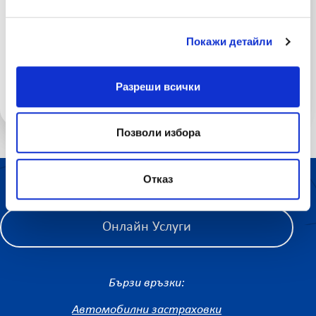
Няколко съвета за подготовка от опитни
пътешественици
Покажи детайли
27 юли 2026
Разреши всички
Важно за клиентите на ЛЕВ ИНС
Позволи избора
ЗА НАС
ПРОДУКТИ
АКТУАЛНИ НОВИНИ
ПОЛЕЗНО
КАРИЕРИ
ПАЗЕТЕ ВАЖНИТЕ НЕЩА
Отказ
КОНТАКТИ
КАРТА НА САЙТА
Онлайн Услуги
Бързи връзки:
Автомобилни застраховки