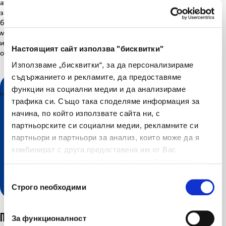
актуалната ситуация и проблемите в кибер пространството
за подрастващите и техните родители. Г-н Иванов
благодари за организираното събитие в помощ на
местната общност и предложи своята подкрепа към
инициативата, ангажирайки се за съдействие при
Настоящият сайт използва "бисквитки"
организирането на бъдещи събития.
Използваме „бисквитки“, за да персонализираме
съдържанието и рекламите, да предоставяме
функции на социални медии и да анализираме
трафика си. Също така споделяме информация за
начина, по който използвате сайта ни, с
партньорските си социални медии, рекламните си
партньори и партньори за анализ, които може да я
комбинират с друга предоставена им от Вас
Разгледайте нашите онлайн
информация или с такава, която са събрали от
ползването от Ваша страна на услугите им.
услуги
Избор на съгласие
Строго nеобходими
Последни новини
За функционалност