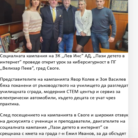
Социалната кампания на ЗК ,,Лев Инс“ АД, ,,Пази детето в
интернет“ проведе открит урок за киберсигурност в ПГ
,,Велизар Пеев“, град Своге.
Представителите на кампанията Явор Колев и Зоя Василев
бяха поканени от ръководството на училището да разгледат
училищната сграда, модерния СТЕМ център и сервиз за
електрически автомобили, където децата се учат чрез
практика.
След посещението на кампанията в Своге и широкия отзвук
на дискусията с ученици и преподаватели, двигателите на
социалната кампания „Пази детето в интернет“ се
срещнаха с кмета на града г-н Емил Иванов, за да обсъдят