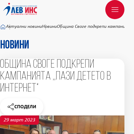
Към основното съдържание
Актуални новини
Новини
Община Своге подкрепи кампанията
Новини
Община Своге подкрепи
кампанията ,,Пази детето в
интернет“
СПОДЕЛИ
НОВИНАТА
29 март 2023