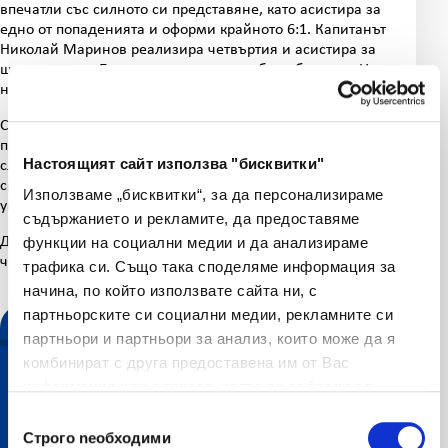
впечатли със силното си представяне, като асистира за
едно от попаденията и оформи крайното 6:1. Капитанът
Николай Маринов реализира четвъртия и асистира за
шестия гол за България и заслужено бе избран за „Играч
на мача“ след отличната си игра.
След страхотното представяне срещу Франция, България
продължава без загуба на EMF EURO 2026 и вече гледа към
Настоящият сайт използва "бисквитки"
следващото голямо предизвикателство – четвъртфинал
срещу Унгария. Съперникът е изключително сериозен, като
Използваме „бисквитки“, за да персонализираме
унгарците са световни вицешампиони от 2025 година.
съдържанието и рекламите, да предоставяме
Двубоят България – Унгария ще се играе на 2 юни от 18:30
функции на социални медии и да анализираме
часа и ще бъде излъчен пряко по БНТ 3.
трафика си. Също така споделяме информация за
начина, по който използвате сайта ни, с
партньорските си социални медии, рекламните си
партньори и партньори за анализ, които може да я
комбинират с друга предоставена им от Вас
информация или с такава, която са събрали от
ползването от Ваша страна на услугите им.
Избор на съгласие
Строго nеобходими