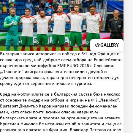
GALLERY
GALLERY IMAGES
България записа историческа победа с 6:1 над Франция и
се класира сред най-добрите осем отбора на Европейското
първенство по минифутбол EMF EURO 2026 в Словакия.
„Лъвовете“ изиграха изключително силен двубой и
демонстрираха класа, характер и невероятен отборен дух
срещу един от сериозните тимове в турнира.
Сред най-отличилите се в българския състав бяха няколко
от основните лидери на отбора и играчи на ФК „Лев Инс“.
Вратарят Димитър Каров направи пореден феноменален
мач, като спаси почти всички опасни удари към
българската врата и помогна за организацията на атаките.
Кристиан Николов бе истински стълб в защитата и също се
разписа във вратата на Франция. Божидар Петелов отново