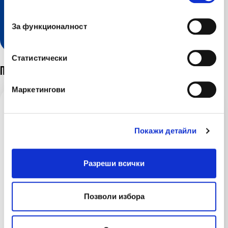
Разгледайте нашите онлайн
За функционалност
услуги
Статистически
Последни новини
Маркетингови
03 авг 2026
Покажи детайли
ЛЕВ ИНС стартира кампания по застраховка
„Помощ при пътуване в чужбина“ с бонус
покритие за дома
Разреши всички
29 юли 2026
Позволи избора
Няколко съвета за подготовка от опитни
пътешественици