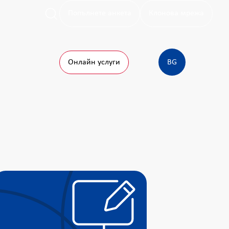
Попълнете анкета
Клонова мрежа
Онлайн услуги
BG