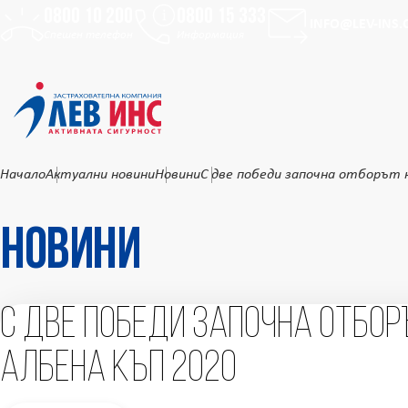
0800 10 200
0800 15 333
Към основното съдържание
INFO@LEV-INS
Спешен телефон
Информация
Начало
Актуални новини
Новини
С две победи започна отборът 
Новини
С две победи започна отбор
Албена Къп 2020