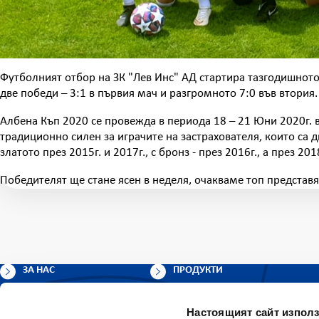
Футболният отбор на ЗК "Лев Инс" АД стартира тазгодишното 
две победи – 3:1 в първия мач и разгромното 7:0 във втория.
Албена Къп 2020 се провежда в периода 18 – 21 Юни 2020г. 
традиционно силен за играчите на застрахователя, които са д
златото през 2015г. и 2017г., с бронз - през 2016г., а през 2
Победителят ще стане ясен в неделя, очакваме топ представя
ЗА НАС
ПРОДУКТИ
АКТУАЛНИ НОВИНИ
ПОЛЕЗНО
Настоящият сайт използ
КАРИЕРИ
ПАЗЕТЕ ВАЖНИТЕ НЕЩА