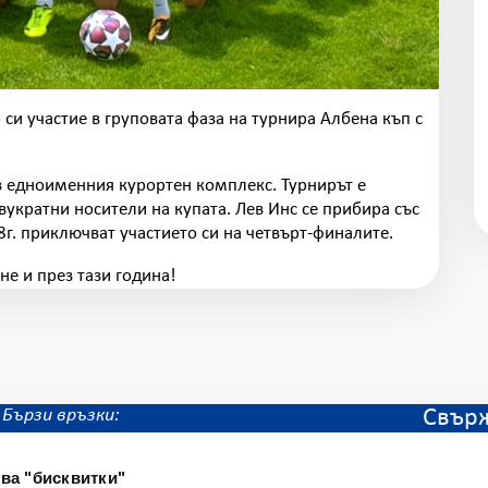
си участие в груповата фаза на турнира Албена къп с
в едноименния курортен комплекс. Турнирът е
вукратни носители на купата. Лев Инс се прибира със
018г. приключват участието си на четвърт-финалите.
не и през тази година!
Бързи връзки:
Свърж
всичк
Автомобилни застраховки
винаг
ва "бисквитки"
Имуществени застраховки