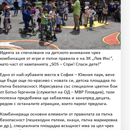
Идеята за спечелване на детското внимание чрез
комбинация от игри и пътни правила е на ЗК „Лев Инс“,
като част от кампанията „SOS – Спри! Спаси дете!“
Едно от най-хубавите места в София – Южния парк, вече
ще бъде още по-красиво с новата си, детска площадка по
пътна безопасност. Изрисувана със специални цветни бои
от Ботьо Гергинов (служител на ОД – МВР Пловдив), тази
полезна придобивка ще забавлява и занапред децата,
редом с останалите атракции, които паркът предлага.
Комбинираща основни елементи от правилата за пътна
безопасност (пешеходни пътеки, знаци, пътна маркировка
и др.), специалната площадка всъщност има за цел чрез