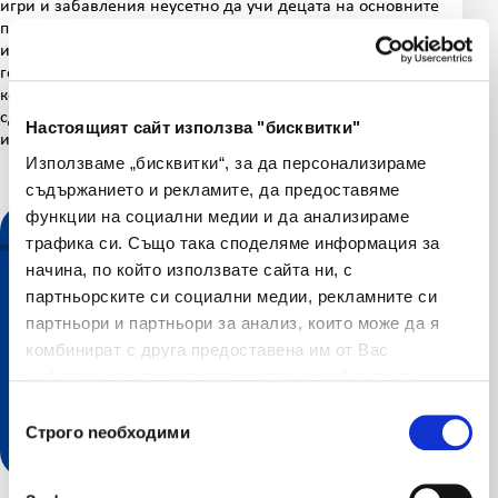
игри и забавления неусетно да учи децата на основните
правила, които трябва да спазват за да избягват
инцидентите по пътищата – тъжен факт през последните
години. Идеята да привлече детското внимание чрез
комбинирането на игри с правила е реализирана от
сдружение НПО „Клуб Активна Сигурност“ на ЗК „Лев Инс“
Настоящият сайт използва "бисквитки"
и е част от кампанията „SOS – Спри! Спаси дете!“.
Използваме „бисквитки“, за да персонализираме
съдържанието и рекламите, да предоставяме
функции на социални медии и да анализираме
трафика си. Също така споделяме информация за
начина, по който използвате сайта ни, с
партньорските си социални медии, рекламните си
партньори и партньори за анализ, които може да я
комбинират с друга предоставена им от Вас
информация или с такава, която са събрали от
Разгледайте нашите онлайн
ползването от Ваша страна на услугите им.
Избор на съгласие
услуги
Строго nеобходими