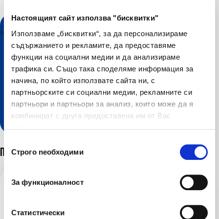
Настоящият сайт използва "бисквитки"
Използваме „бисквитки“, за да персонализираме
съдържанието и рекламите, да предоставяме
функции на социални медии и да анализираме
трафика си. Също така споделяме информация за
начина, по който използвате сайта ни, с
партньорските си социални медии, рекламните си
Разгледайте нашите онлайн
партньори и партньори за анализ, които може да я
услуги
комбинират с друга предоставена им от Вас
информация или с такава, която са събрали от
ползването от Ваша страна на услугите им.
Избор на съгласие
Последни новини
Строго nеобходими
За функционалност
06 авг 2026
Предстои ви почивка? Ето как да подготвите
Статистически