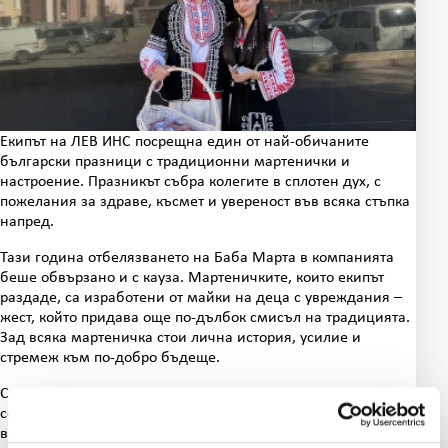
Екипът на ЛЕВ ИНС посрещна един от най-обичаните
български празници с традиционни мартенички и
настроение. Празникът събра колегите в сплотен дух, с
пожелания за здраве, късмет и увереност във всяка стъпка
напред.
Тази година отбелязването на Баба Марта в компанията
беше обвързано и с кауза. Мартеничките, които екипът
раздаде, са изработени от майки на деца с увреждания –
жест, който придава още по-дълбок смисъл на традицията.
Зад всяка мартеничка стои лична история, усилие и
стремеж към по-добро бъдеще.
С тази инициатива ЛЕВ ИНС изразява своята подкрепа към
социално значими каузи и хората, които стоят зад тях, като
вярва, че малките жестове могат да имат голямо значение.