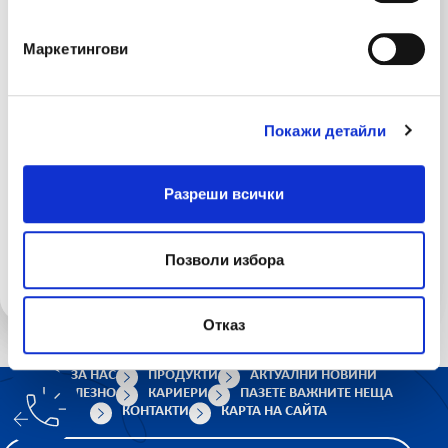
дома си преди заминаване
Маркетингови
03 авг 2026
ЛЕВ ИНС стартира кампания по застраховка
Покажи детайли
„Помощ при пътуване в чужбина“ с бонус
покритие за дома
Разреши всички
29 юли 2026
Позволи избора
Няколко съвета за подготовка от опитни
пътешественици
Отказ
ЗА НАС
ПРОДУКТИ
АКТУАЛНИ НОВИНИ
ПОЛЕЗНО
КАРИЕРИ
ПАЗЕТЕ ВАЖНИТЕ НЕЩА
КОНТАКТИ
КАРТА НА САЙТА