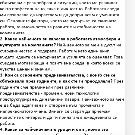
сблъсквам с разнообразни ситуации, които ме развиват
както професионално, така и личностно. Работната среда
ми позволява да израствам и да допринасям с уменията
си. Основните фактори, които ме задържат, са екипната
работа, възможността за развитие и стабилността на
компанията.
2. Какво най-много ви харесва в работната атмосфера и
културата на компанията?
Най-ценното за мен е духът на
сътрудничество и подкрепа. Работим като един екип,
където идеите се насърчават, а усилията се оценяват. Това
създава мотивираща и позитивна среда, в която всеки се
чувства ценен и значим.
3. Кои са основните предизвикателства, с които сте се
сблъсквали през годините, и как сте ги преодолели?
През
годините сме преминали през различни
предизвикателства - промени, нови технологии,
преструктуриране, динамични пазари. Най-важното за мен
е да бъда адаптивна и отворена към промяната и
непрекъснатото учене. Винаги се старая да приемам
новостите с интерес и да ги прилагам в ежедневната си
работа.
4. Какви са най-значимите уроци и опит, които сте