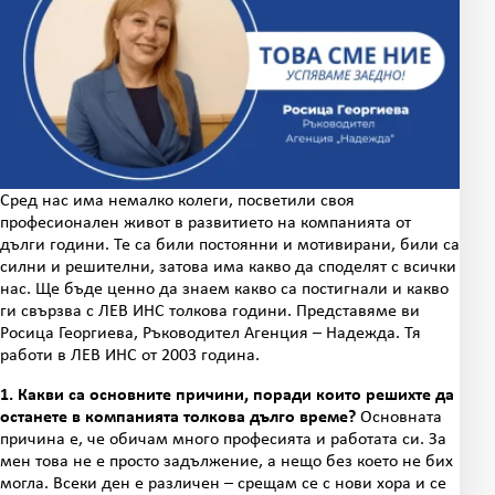
Сред нас има немалко колеги, посветили своя
професионален живот в развитието на компанията от
дълги години. Те са били постоянни и мотивирани, били са
силни и решителни, затова има какво да споделят с всички
нас. Ще бъде ценно да знаем какво са постигнали и какво
ги свързва с ЛЕВ ИНС толкова години. Представяме ви
Росица Георгиева, Ръководител Агенция – Надежда. Тя
работи в ЛЕВ ИНС от 2003 година.
1. Какви са основните причини, поради които решихте да
останете в компанията толкова дълго време?
Основната
причина е, че обичам много професията и работата си. За
мен това не е просто задължение, а нещо без което не бих
могла. Всеки ден е различен – срещам се с нови хора и се