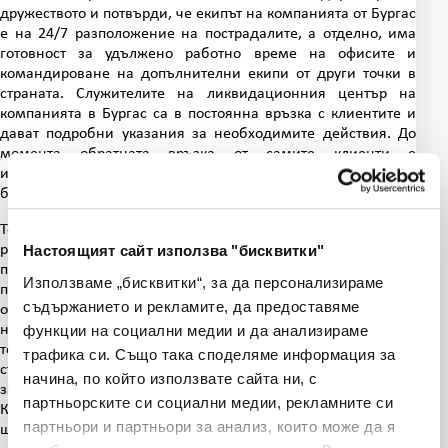
дружеството и потвърди, че екипът на компанията от Бургас
е на 24/7 разположение на пострадалите, а отделно, има
готовност за удължено работно време на офисите и
командироване на допълнителни екипи от други точки в
страната. Служителите на ликвидационния център на
компанията в Бургас са в постоянна връзка с клиентите и
дават подробни указания за необходимите действия. До
момента обратната връзка от самите клиенти е
изключително положителна, за което Валентин Илиев
благодари на колегите си.
Той сподели още, че към момента компанията има
регистрирани 16 щети на МПС със застраховка "Каско",
Настоящият сайт използва "бисквитки"
повечето от които са напълно наводнени. „Тези които имат
Използваме „бисквитки“, за да персонализираме
по-малки щети, веднага ги пренасочваме към сервизи за
съдържанието и рекламите, да предоставяме
отремонтирането им”, каза още Илиев и допълни, че
напълно наводнените автомобили, ще бъдат обявени като
функции на социални медии и да анализираме
тотални щети. За тотална щета считат случаи,
в които
трафика си. Също така споделяме информация за
стойността на обезщетението надвишава 70% от
начина, по който използвате сайта ни, с
застрахователната сума, описана в полицата. Случаите на
партньорските си социални медии, рекламните си
Кражба / грабеж на цялото МПС също се считат за тотална
партньори и партньори за анализ, които може да я
щета.