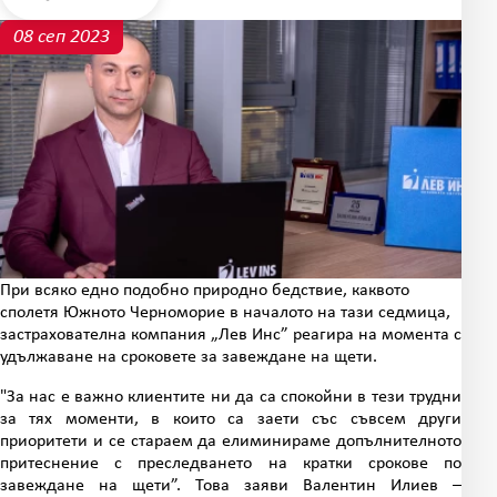
08 сеп 2023
При всяко едно подобно природно бедствие, каквото
сполетя Южното Черноморие в началото на тази седмица,
застрахователна компания „Лев Инс” реагира на момента с
удължаване на сроковете за завеждане на щети.
"За нас е важно клиентите ни да са спокойни в тези трудни
за тях моменти, в които са заети със съвсем други
приоритети и се стараем да елиминираме допълнителното
притеснение с преследването на кратки срокове по
завеждане на щети”. Това заяви Валентин Илиев –