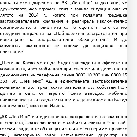
изпълнителен директор на ЗК „Лев Инс” и допълни, че
дружеството има огромен опит в такива ситуации още от
лятото на 2014 г., когато при голямата градушка
застрахователната компания е реагирала изключително
организирано, а клиентите са го оценили, като са им
отредили наградата за „Най-коректен застраховател при
изплащане на застрахователни обезщетения“. И до
момента, компанията се стреми да защитава това
признание.
„Щети по Каско могат да бъдат завеждани в офисите на
компанията, чрез мобилното приложение или директно на
денонощната ни телефонна линия 0800 10 200 или 0800 15
333. ЗК „Лев Инс” АД е единствената застрахователна
компания в България, която разполага със собствен Кол-
център и една от първите, които въведоха мобилно
приложение за завеждане на щети още по време на Ковид
пандемията”, каза още Илиев.
„ЗК „Лев Инс” е
и единствената застрахователна компания
в страната, която разполага с мобилни екипи в 9-те най-
големи града, а те обхващат и значителен периметър около
тях”, категорично заяви изпълнителния директор на