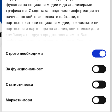
функции на социални медии и да анализираме
Разгледайте нашите онлайн
трафика си. Също така споделяме информация за
услуги
начина, по който използвате сайта ни, с
партньорските си социални медии, рекламните си
партньори и партньори за анализ, които може да я
Последни новини
комбинират с друга предоставена им от Вас
информация или с такава, която са събрали от
ползването от Ваша страна на услугите им.
Избор на съгласие
Строго nеобходими
03 авг 2026
ЛЕВ ИНС стартира кампания по застраховка
За функционалност
„Помощ при пътуване в чужбина“ с бонус
покритие за дома
Статистически
29 юли 2026
Маркетингови
Няколко съвета за подготовка от опитни
пътешественици