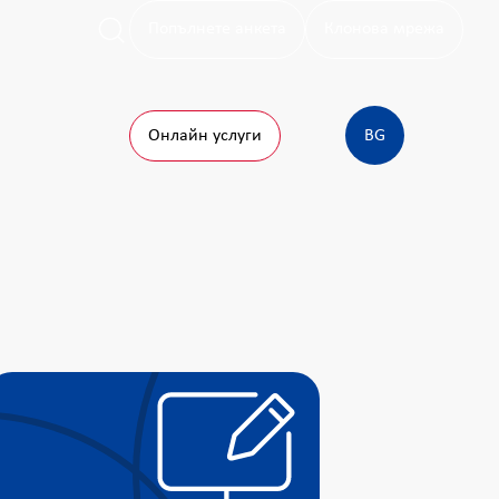
Попълнете анкета
Клонова мрежа
Онлайн услуги
BG