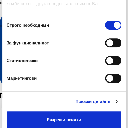
партньорските екосистеми и киберзастраховките.
комбинират с друга предоставена им от Вас
информация или с такава, която са събрали от
ползването от Ваша страна на услугите им.
Избор на съгласие
Строго nеобходими
За функционалност
Статистически
Разгледайте нашите онлайн
услуги
Маркетингови
Последни новини
Покажи детайли
03 авг 2026
Разреши всички