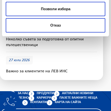
ЛЕВ ИНС стартира кампания по застраховка
„Помощ при пътуване в чужбина“ с бонус
Позволи избора
покритие за дома
Отказ
29 юли 2026
Няколко съвета за подготовка от опитни
пътешественици
27 юли 2026
Важно за клиентите на ЛЕВ ИНС
ЗА НАС
ПРОДУКТИ
АКТУАЛНИ НОВИНИ
ПОЛЕЗНО
КАРИЕРИ
ПАЗЕТЕ ВАЖНИТЕ НЕЩА
КОНТАКТИ
КАРТА НА САЙТА