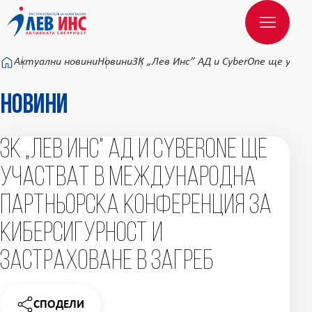
Към основното съдържание
Актуални новини
Новини
ЗК „Лев Инс” АД и СyberOne ще уча
Новини
ЗК „Лев Инс” АД и СyberOne ще
участват в международна
партньорска конференция за
киберсигурност и
застраховане в Загреб
СПОДЕЛИ
НОВИНАТА