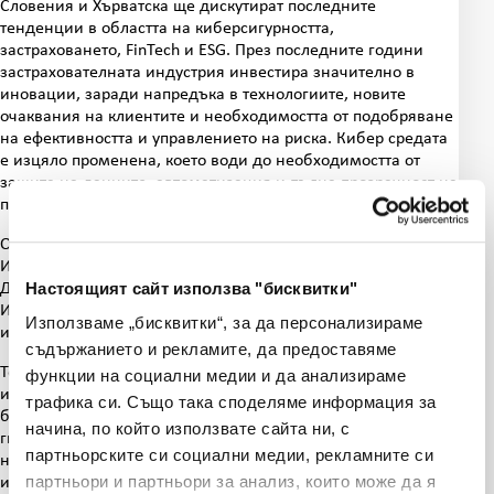
Словения и Хърватска ще дискутират последните
тенденции в областта на киберсигурността,
застраховането, FinTech и ESG. През последните години
застрахователната индустрия инвестира значително в
иновации, заради напредъка в технологиите, новите
очаквания на клиентите и необходимостта от подобряване
на ефективността и управлението на риска. Кибер средата
е изцяло променена, което води до необходимостта от
защита на данните, автоматизация и пълна прозрачност на
процесите.
От българска страна във форума ще вземат участие
Изпълнителният директора на ЗК „Лев Инс” АД Павел
Настоящият сайт използва "бисквитки"
Димитров, Ръководителят на отдел „Външни пазари“ за
Източна Европа на ЗК „Лев Инс” АД Александър Господинов
Използваме „бисквитки“, за да персонализираме
и управителят на CyberOne Кирил Григоров.
съдържанието и рекламите, да предоставяме
Те ще презентират и обсъдят някои от забележителните
функции на социални медии и да анализираме
иновации в застраховането, както и готовността на
трафика си. Също така споделяме информация за
българския и хърватски бизнес, институции и клиенти да
начина, по който използвате сайта ни, с
ги интегрират в ежедневната практика. Сред тях място
партньорските си социални медии, рекламните си
намират най-новите тенденции- блокчейн застраховането,
партньори и партньори за анализ, които може да я
използването на изкуствен интелект, Machine Learning,