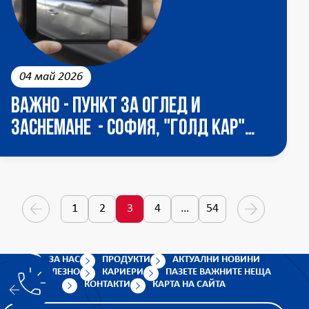
04 май 2026
ВАЖНО - Пункт за оглед и
заснемане - София, "ГОЛД КАР"
ЕООД - КАТ , Адрес: НПЗ Дианабад,
ул. Лъчезар Станчев 9
1
2
3
4
…
54
page
page
ЗА НАС
ПРОДУКТИ
АКТУАЛНИ НОВИНИ
ПОЛЕЗНО
КАРИЕРИ
ПАЗЕТЕ ВАЖНИТЕ НЕЩА
КОНТАКТИ
КАРТА НА САЙТА