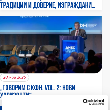
традиции и доверие, изграждани
през годините в изпълнение на
поетите ангажименти към нашите
клиенти“ – Наталия Велева, експерт
„Маркетинг и реклама “ в ЛЕВ ИНС
20 май 2026
„Говорим с КФН. Vol. 2: Нови
хоризонти“