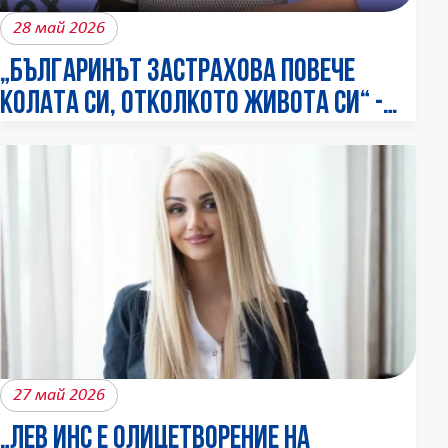
28 май 2026
„Българинът застрахова повече
колата си, отколкото живота си“ -
Албена Игнатова за
застрахователната култура,
киберрисковете и нуждата от
финансова грамотност
27 май 2026
„ЛЕВ ИНС е олицетворение на