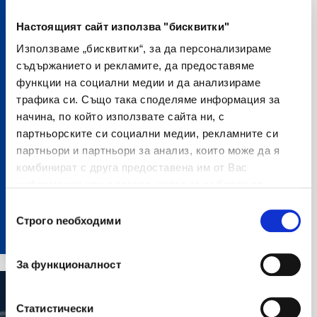
Настоящият сайт използва "бисквитки"
Използваме „бисквитки“, за да персонализираме
съдържанието и рекламите, да предоставяме
функции на социални медии и да анализираме
трафика си. Също така споделяме информация за
начина, по който използвате сайта ни, с
партньорските си социални медии, рекламните си
партньори и партньори за анализ, които може да я
комбинират с друга предоставена им от Вас
20 май 2026
информация или с такава, която са събрали от
“Най-голямото удовлетворение за
ползването от Ваша страна на услугите им.
Избор на съгласие
мен идва от работата в екип и
Строго nеобходими
постигнатите резултати” -
За функционалност
споделя Марина Ведър
Статистически