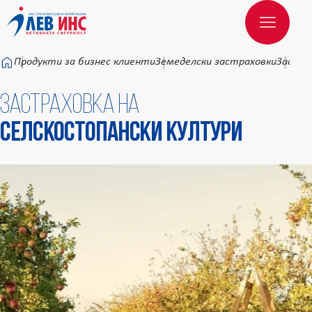
Към основното съдържание
Продукти за бизнес клиенти
Земеделски застраховки
Застра
Застраховка на
Селскостопански култури