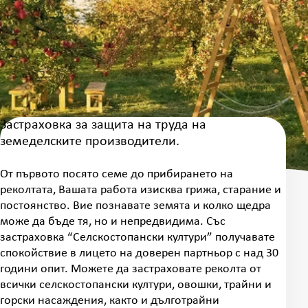
Застраховка за защита на труда на
земеделските производители.
От първото посято семе до прибирането на
реколтата, Вашата работа изисква грижа, старание и
постоянство. Вие познавате земята и колко щедра
може да бъде тя, но и непредвидима. Със
застраховка “Селскостопански култури” получавате
спокойствие в лицето на доверен партньор с над 30
години опит. Можете да застраховате реколта от
всички селскостопански култури, овошки, трайни и
горски насаждения, както и дълготрайни