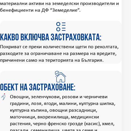
материални активи на земеделски производители и
бенефициенти на ДФ “Земеделие”.
Какво включва застраховката:
Покриват се преки количествени щети по реколтата,
разходите за ограничаване на размера на вредите,
причинени само на територията на България.
Обект на застраховане:
Овощни, зеленчукови, розови и черничеви
градини, лозя, ягоди, малини, културна шипка,
културна къпина, овощни разсадници,
маточници, вкоренилища, медицински
растения, черно френско грозде (касис), хмел,
разсади, семенилища, цветя за семе и