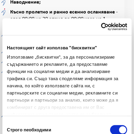
Наводнение;
Късно пролетно и ранно есенно осланяване
-
след 00:00 на 20 април до 00:00 часа на 1
октомври;
Измръзване и изтегляне
на житни култури и
рапица;
Настоящият сайт използва "бисквитки"
Киша
, на житни култури и рапица;
Използваме „бисквитки“, за да персонализираме
Щети от диви животни;
съдържанието и рекламите, да предоставяме
функции на социални медии и да анализираме
Напълно загинали растения в трайните
трафика си. Също така споделяме информация за
насаждения
/дървета, лозички, главини, храсти и
др. (изцяло, напълно загинали растения), в
начина, по който използвате сайта ни, с
следствие на: градушка, буря, пожар и
партньорските си социални медии, рекламните си
измръзване (включително и от осланяване),
партньори и партньори за анализ, които може да я
проливен дъжд, наводнение;
комбинират с друга предоставена им от Вас
информация или с такава, която са събрали от
Напълно загинали растения в новосъздадени
ползването от Ваша страна на услугите им.
гори и горски пояси
, до пет годишна възраст,
Избор на съгласие
Строго nеобходими
горски разсадници - от градушка, буря, проливен