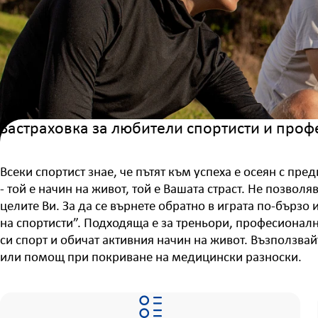
Застраховка за любители спортисти и проф
Всеки спортист знае, че пътят към успеха е осеян с пре
- той е начин на живот, той е Вашата страст. Не позвол
целите Ви. За да се върнете обратно в играта по-бързо
на спортисти”. Подходяща е за треньори, професионал
си спорт и обичат активния начин на живот. Възползвай
или помощ при покриване на медицински разноски.