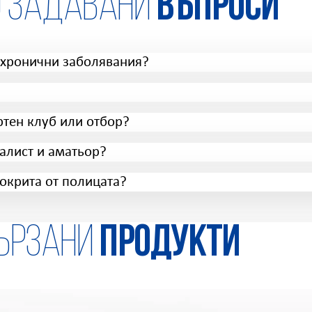
о задавани
въпроси
 хронични заболявания?
ртен клуб или отбор?
алист и аматьор?
окрита от полицата?
ързани
продукти