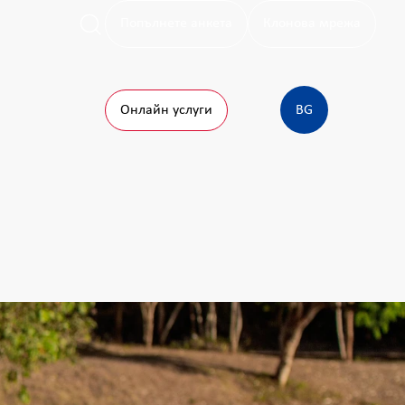
Попълнете анкета
Клонова мрежа
Онлайн услуги
BG