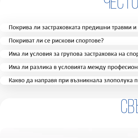
Чест
Покрива ли застраховката предишни травми и
Покриват ли се рискови спортове?
Има ли условия за групова застраховка на спо
Има ли разлика в условията между професион
Какво да направя при възникнала злополука п
Св