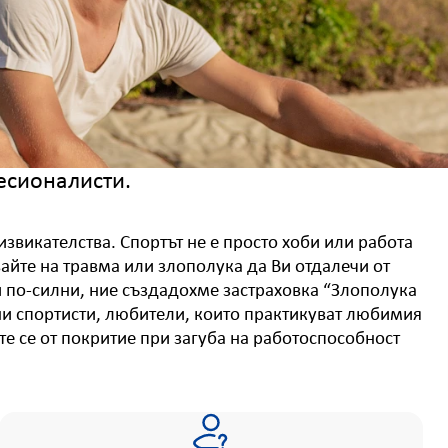
есионалисти.
дизвикателства. Спортът не е просто хоби или работа
явайте на травма или злополука да Ви отдалечи от
 и по-силни, ние създадохме застраховка “Злополука
ни спортисти, любители, които практикуват любимия
те се от покритие при загуба на работоспособност