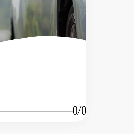
Застрахов
Грижа и защи
0/0