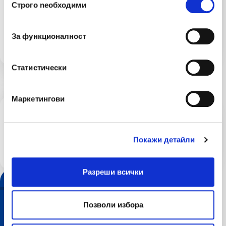
Строго nеобходими
При нужда от помощ, можете да ни
потърсите на денонощния ни, безплатен
За функционалност
телефон
Статистически
Маркетингови
Контакти застраховки Злополука
+359 2 80 55 332
Покажи детайли
s.georgieva@lev-ins.com
Разреши всички
Позволи избора