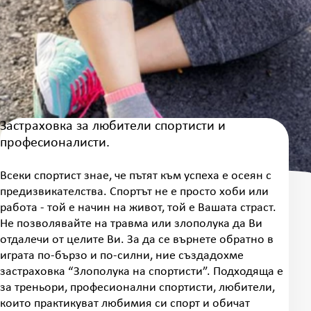
Застраховка за любители спортисти и
професионалисти.
Всеки спортист знае, че пътят към успеха е осеян с
предизвикателства. Спортът не е просто хоби или
работа - той е начин на живот, той е Вашата страст.
Не позволявайте на травма или злополука да Ви
отдалечи от целите Ви. За да се върнете обратно в
играта по-бързо и по-силни, ние създадохме
застраховка “Злополука на спортисти”. Подходяща е
за треньори, професионални спортисти, любители,
които практикуват любимия си спорт и обичат