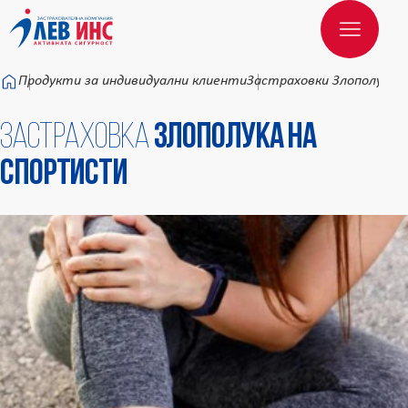
Към основното съдържание
Продукти за индивидуални клиенти
Застраховки Злополука
З
Застраховка
Злополука на
спортисти