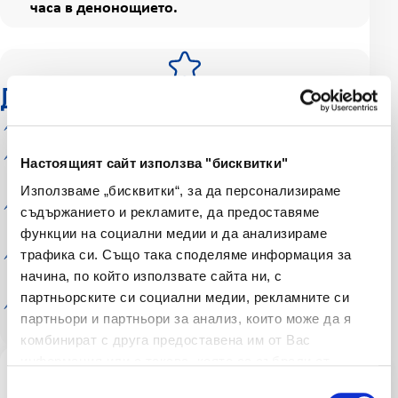
часа в денонощието.
Допълнителни предимства:
Защита за всеки, който обича спорта;
Покритие при травми настъпили по време на
Настоящият сайт използва "бисквитки"
състезание;
Използваме „бисквитки“, за да персонализираме
Финансова подкрепа при загуба на
съдържанието и рекламите, да предоставяме
работоспособност;
функции на социални медии и да анализираме
трафика си. Също така споделяме информация за
Възможен избор за покритие на медицински
начина, по който използвате сайта ни, с
разходи;
партньорските си социални медии, рекламните си
Възможност за групово застраховане на клубове
партньори и партньори за анализ, които може да я
или отбори.
комбинират с друга предоставена им от Вас
информация или с такава, която са събрали от
0800 10 200
ползването от Ваша страна на услугите им.
Избор на съгласие