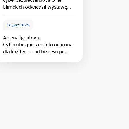
cyberbezpieczeństwa Oren
Elimelech odwiedził wystawę
„Zhakowana codzienność” w
Sofii
16 paz 2025
Albena Ignatova:
Cyberubezpieczenia to ochrona
dla każdego – od biznesu po
małe społeczności