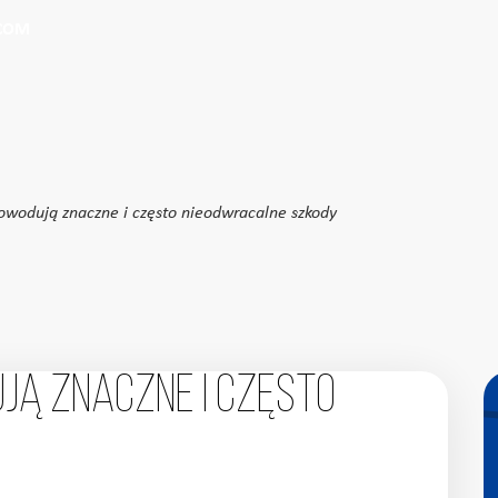
Przeszukaj witrynę
Wprowadź kryteria wyszukiwania
.COM
owodują znaczne i często nieodwracalne szkody
ją znaczne i często