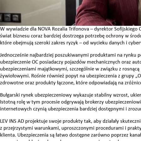
W wywiadzie dla NOVA Rozalia Trifonova – dyrektor Sofijskiego 
świat biznesu coraz bardziej dostrzega potrzebę ochrony w śro
które obejmują szeroki zakres ryzyk – od wycieku danych i cyb
Jednocześnie najbardziej poszukiwanymi produktami na rynku 
ubezpieczenie OC posiadaczy pojazdów mechanicznych oraz auto
ubezpieczeniami majątkowymi, szczególnie w związku z rosnącą 
żywiołowymi. Rośnie również popyt na ubezpieczenia z grupy „
zdrowotne oraz produkty łączone, które odpowiadają na zróżnic
Bułgarski rynek ubezpieczeniowy wykazuje stabilny wzrost, uk
Istotną rolę w tym procesie odgrywają brokerzy ubezpieczeniowi
internetowych czynią ubezpieczenia bardziej dostępnymi i zrozu
LEV INS AD projektuje swoje produkty tak, aby działały skutecz
z przejrzystymi warunkami, uproszczonymi procedurami i prakty
klienta. Ubezpieczenia są łatwo dostępne zarówno poprzez kanały