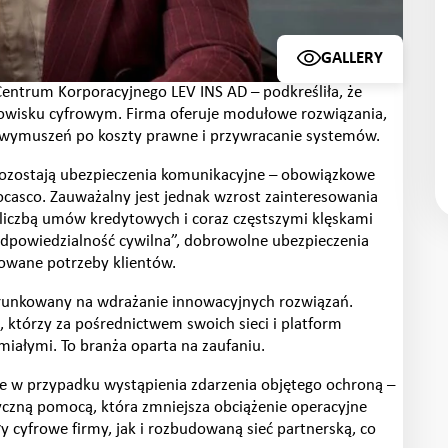
GALLERY
GALLERY IMAGES
Centrum Korporacyjnego LEV INS AD – podkreśliła, że
dowisku cyfrowym. Firma oferuje modułowe rozwiązania,
erwymuszeń po koszty prawne i przywracanie systemów.
pozostają ubezpieczenia komunikacyjne – obowiązkowe
casco. Zauważalny jest jednak wzrost zainteresowania
liczbą umów kredytowych i coraz częstszymi klęskami
Odpowiedzialność cywilna”, dobrowolne ubezpieczenia
owane potrzeby klientów.
ierunkowany na wdrażanie innowacyjnych rozwiązań.
, którzy za pośrednictwem swoich sieci i platform
miałymi. To branża oparta na zaufaniu.
nie w przypadku wystąpienia zdarzenia objętego ochroną –
czną pomocą, która zmniejsza obciążenie operacyjne
 cyfrowe firmy, jak i rozbudowaną sieć partnerską, co