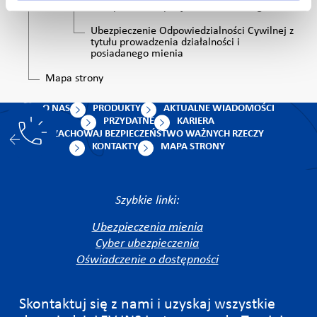
Ubezpieczenie sprzętu elektronicznego
Ubezpieczenie Odpowiedzialności Cywilnej z
tytułu prowadzenia działalności i
posiadanego mienia
Mapa strony
O NAS
PRODUKTY
AKTUALNE WIADOMOŚCI
PRZYDATNE
KARIERA
ZACHOWAJ BEZPIECZEŃSTWO WAŻNYCH RZECZY
KONTAKTY
MAPA STRONY
Szybkie linki:
Ubezpieczenia mienia
Cyber ubezpieczenia
Oświadczenie o dostępności
Skontaktuj się z nami i uzyskaj wszystkie