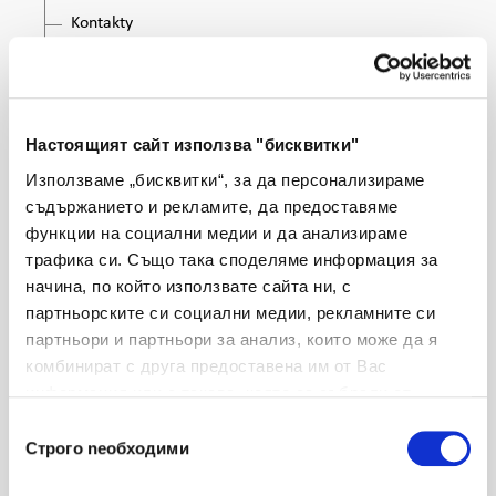
Kontakty
Sieć klonowa
Skontaktuj się z nami
Ankiety
Настоящият сайт използва "бисквитки"
Przydatne
Използваме „бисквитки“, за да персонализираме
съдържанието и рекламите, да предоставяме
Karta informacyjna
w razie wypadku
функции на социални медии и да анализираме
drogowego w Bułgarii
трафика си. Също така споделяме информация за
Słownik ubezpieczeniowy
начина, по който използвате сайта ни, с
Karta informacyjna
w razie wypadku
партньорските си социални медии, рекламните си
drogowego za granicą
партньори и партньори за анализ, които може да я
комбинират с друга предоставена им от Вас
Cyber ubezpieczenia
do zarządzania ryzykiem
информация или с такава, която са събрали от
Produkty dla klientów indywidualnych
ползването от Ваша страна на услугите им.
Избор на съгласие
Cyber
ubezpieczenia
Строго nеобходими
Bezpieczny Internet