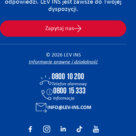
odpowiedzi. LEV INS jest zawsze do Twojej
dyspozycji.
Zapytaj nas
© 2026 LEV INS
Informacje prawne i działalność
0800 10 200
Telefon alarmowy
0800 15 333
Informacja
INFO@LEV-INS.COM
Facebook
Instagram
Linkedin
Tiktok
YouTube