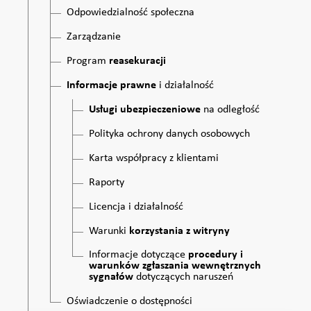
Odpowiedzialność społeczna
Zarządzanie
Program
reasekuracji
Informacje prawne
i działalność
Usługi ubezpieczeniowe
na odległość
Polityka ochrony danych osobowych
Karta współpracy z klientami
Raporty
Licencja i działalność
Warunki
korzystania z witryny
Informacje dotyczące
procedury i
warunków zgłaszania wewnętrznych
sygnałów
dotyczących naruszeń
Oświadczenie o dostępności