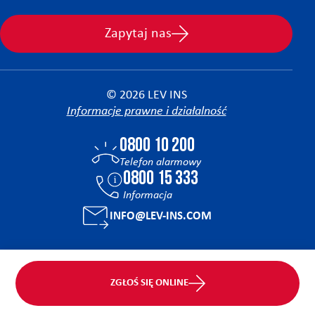
Zapytaj nas
© 2026 LEV INS
Informacje prawne i działalność
0800 10 200
Telefon alarmowy
0800 15 333
Informacja
INFO@LEV-INS.COM
Facebook
Instagram
Linkedin
Tiktok
YouTube
ZGŁOŚ SIĘ ONLINE
Strona z/Opracowana przez: