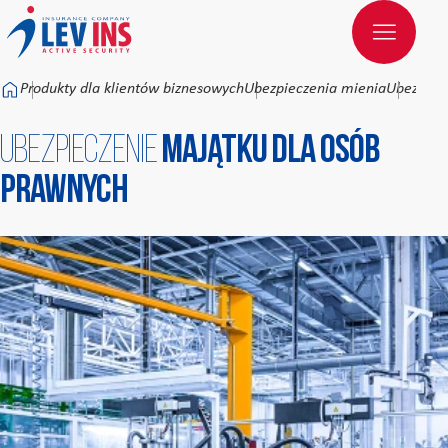
Към основното съдържание
Produkty dla klientów biznesowych
Ubezpieczenia mienia
Ubezpiec
Ubezpieczenie
majątku dla osób
prawnych