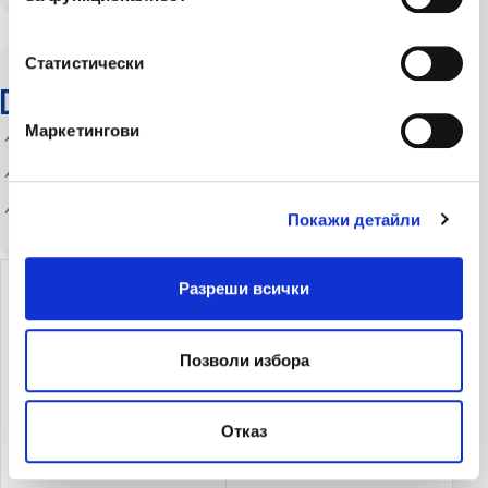
Статистически
Dodatkowe zalety:
Маркетингови
Elastyczność i kontrola;
Ochrona przed celowymi naruszeniami;
Bezpłatna infolinia dostępna 24 godziny na dobę, 7
Покажи детайли
dni w tygodniu.
Разреши всички
Usługi wodociągowe i
Usługi ślusarskie (praca i
kanalizacyjne (roboty i
materiały)
materiały)
Позволи избора
Отказ