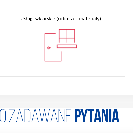
Usługi szklarskie (robocze i materiały)
to zadawane
Pytania