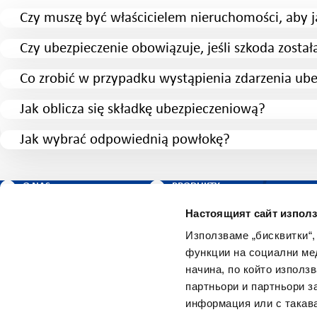
Czy muszę być właścicielem nieruchomości, aby j
Czy ubezpieczenie obowiązuje, jeśli szkoda zo
Co zrobić w przypadku wystąpienia zdarzenia ub
Jak oblicza się składkę ubezpieczeniową?
Jak wybrać odpowiednią powłokę?
O NAS
PRODUKTY
AKTUALNE WIADOMOŚCI
PRZYDATNE
Настоящият сайт използ
KARIERA
ZACHOWAJ
Използваме „бисквитки“,
BEZPIECZEŃSTWO
функции на социални ме
WAŻNYCH RZECZY
начина, по който използ
KONTAKTY
MAPA STRONY
партньори и партньори з
информация или с такава