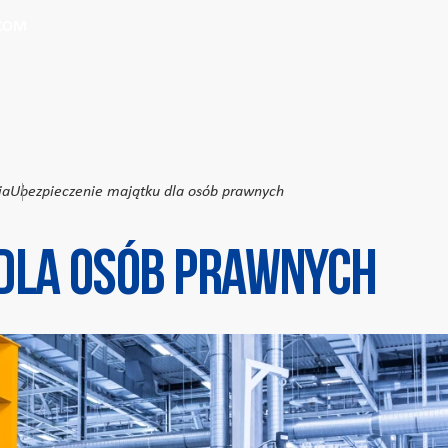
Przeszukaj witrynę
Wprowadź kryteria wyszukiwania
.COM
ia
Ubezpieczenie majątku dla osób prawnych
dla osób prawnych