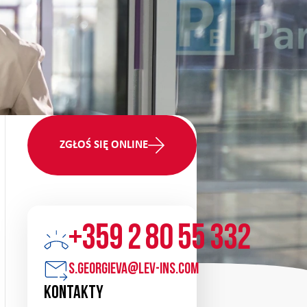
ZGŁOŚ SIĘ ONLINE
+359 2 80 55 332
s.georgieva@lev-ins.com
Kontakty