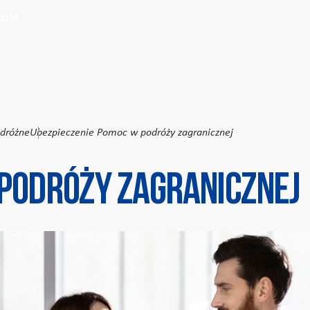
Przeszukaj witrynę
Wprowadź kryteria wyszukiwania
.COM
odróżne
Ubezpieczenie Pomoc w podróży zagranicznej
podróży zagranicznej