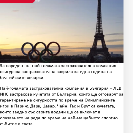
За пореден път най-голямата застрахователна компания
осигурява застрахователна закрила за една година на
белгийските овчарки.
Най-голямата застрахователна компания в България – ЛЕВ
ИНС застрахова кучетата от България, които ще отговарят за
гарантиране на сигурността по време на Олимпийските
игри в Париж. Дарк, Цезар, Чейн, Гас и Брут са кучетата,
които заедно със своите водачи ще се включат в
опазването на реда по време на най-мащабното спортно
събитие в света.