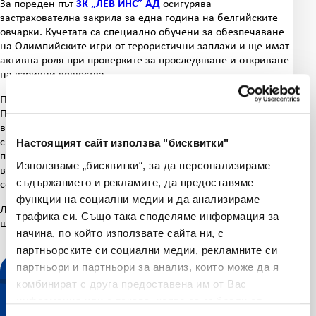
За пореден път
ЗК „ЛЕВ ИНС” АД
осигурява
застрахователна закрила за една година на белгийските
овчарки. Кучетата са специално обучени за обезпечаване
на Олимпийските игри от терористични заплахи и ще имат
активна роля при проверките за проследяване и откриване
на взривни вещества.
Петте кучета ще пътуват със специализиран транспорт за
Париж, където заедно с екипи от други държави ще се
включат в подготовката за осигуряване на мерките за
сигурност преди Олимпиадата, което начало ще бъде
Настоящият сайт използва "бисквитки"
поставено на 26 юли. Кучетата са специално обучени и
Използваме „бисквитки“, за да персонализираме
всяка година преминават специални тестове за
съдържанието и рекламите, да предоставяме
сертифициране на дейността.
функции на социални медии и да анализираме
ЛЕВ ИНС пожелава успех на българските състезатели, които
трафика си. Също така споделяме информация за
ще участват на Олимпийските игри в Париж!
начина, по който използвате сайта ни, с
партньорските си социални медии, рекламните си
партньори и партньори за анализ, които може да я
комбинират с друга предоставена им от Вас
информация или с такава, която са събрали от